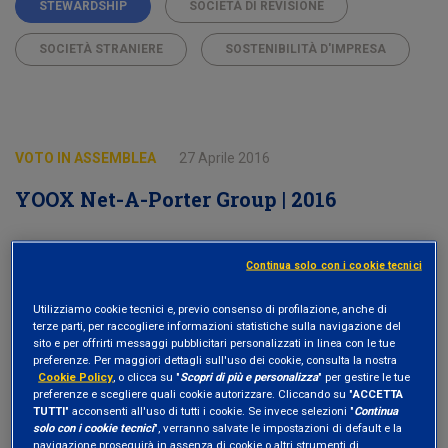
STEWARDSHIP
SOCIETÀ DI REVISIONE
SOCIETÀ STRANIERE
SOSTENIBILITÀ D'IMPRESA
VOTO IN ASSEMBLEA
27 Aprile 2016
YOOX Net-A-Porter Group | 2016
STEWARDSHIP
BILANCIO DI SOSTENIBILITÀ
Continua solo con i cookie tecnici
CATENA DI FORNITURA
Utilizziamo cookie tecnici e, previo consenso di profilazione, anche di
terze parti, per raccogliere informazioni statistiche sulla navigazione del
sito e per offrirti messaggi pubblicitari personalizzati in linea con le tue
COUNTRY BY COUNTRY TAX REPORT
preferenze. Per maggiori dettagli sull'uso dei cookie, consulta la nostra
Cookie Policy
, o clicca su "
Scopri di più e personalizza
" per gestire le tue
POLITICA DI REMUNERAZIONE
SOCIETÀ ITALIANE
preferenze e scegliere quali cookie autorizzare. Cliccando su "
ACCETTA
TUTTI
" acconsenti all'uso di tutti i cookie. Se invece selezioni "
Continua
solo con i cookie tecnici
", verranno salvate le impostazioni di default e la
SOSTENIBILITÀ D'IMPRESA
navigazione proseguirà in assenza di cookie o altri strumenti di