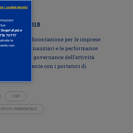
on i cookie tecnici
formazioni
numeri del 2018
 tue
"
Scopri di più e
TA TUTTI
"
evoluta di rendicontazione per le imprese
salvate le
amento non
 i risultati finanziari e le performance
, sociale e di governance dell’attività
arente e coerente con i portatori di
CSR
 SOCIO-AMBIENTALE