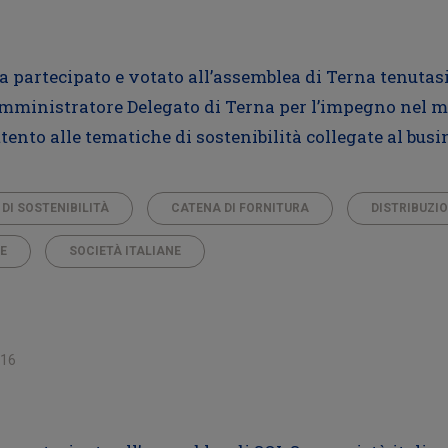
ha partecipato e votato all’assemblea di Terna tenutas
’Amministratore Delegato di Terna per l’impegno nel m
ttento alle tematiche di sostenibilità collegate al busi
 DI SOSTENIBILITÀ
CATENA DI FORNITURA
DISTRIBUZIO
NE
SOCIETÀ ITALIANE
016