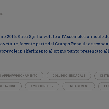
16
gno 2016, Etica Sgr ha votato all’Assemblea annuale de
tovetture, facente parte del Gruppo Renault e second
orevole in riferimento al primo punto presentato all’A
DI APPROVVIGIONAMENTO
COLLEGIO SINDACALE
DISTR
ISTRAZIONE
EMISSIONI CO2
ENGAGEMENT
PE