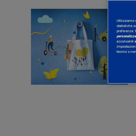
Utilizziamo 
statistiche s
preferenze. 
personalizza
acconsenti al
impostazioni
tecnici o no