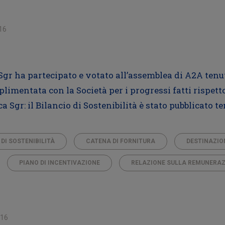
16
a Sgr ha partecipato e votato all’assemblea di A2A tenut
mplimentata con la Società per i progressi fatti rispe
 Sgr: il Bilancio di Sostenibilità è stato pubblicato 
 DI SOSTENIBILITÀ
CATENA DI FORNITURA
DESTINAZION
PIANO DI INCENTIVAZIONE
RELAZIONE SULLA REMUNERA
016