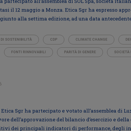
ha partecipato all’assemblea di SOL Spa, società itali
nutasi il 12 maggio a Monza. Etica Sgr ha espresso app
, giunto alla settima edizione, ad una data antecedente
 DI SOSTENIBILITÀ
CDP
CLIMATE CHANGE
DE
FONTI RINNOVABILI
PARITÀ DI GENERE
SOCIETÀ 
6
 Etica Sgr ha partecipato e votato all’assemblea di Lu
vore dell’approvazione del bilancio d’esercizio e della 
tivi dei principali indicatori di performance, degli i