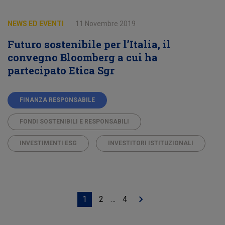
NEWS ED EVENTI
11 Novembre 2019
Futuro sostenibile per l’Italia, il
convegno Bloomberg a cui ha
partecipato Etica Sgr
FINANZA RESPONSABILE
FONDI SOSTENIBILI E RESPONSABILI
INVESTIMENTI ESG
INVESTITORI ISTITUZIONALI
Navigazione
Pagina
Pagina
Pagina
1
2
…
4
Pagina
articoli
successiva