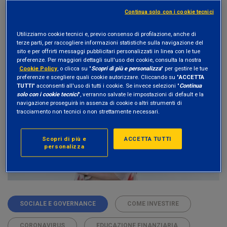
Continua solo con i cookie tecnici
Utilizziamo cookie tecnici e, previo consenso di profilazione, anche di
APPROFONDIMENTI
22 Settembre 2021
terze parti, per raccogliere informazioni statistiche sulla navigazione del
sito e per offrirti messaggi pubblicitari personalizzati in linea con le tue
Finanza etica: l’importanza della
preferenze. Per maggiori dettagli sull'uso dei cookie, consulta la nostra
Cookie Policy
, o clicca su "
Scopri di più e personalizza
" per gestire le tue
diversità e inclusione
preferenze e scegliere quali cookie autorizzare. Cliccando su "
ACCETTA
TUTTI
" acconsenti all'uso di tutti i cookie. Se invece selezioni "
Continua
solo con i cookie tecnici
", verranno salvate le impostazioni di default e la
navigazione proseguirà in assenza di cookie o altri strumenti di
tracciamento non tecnici o non strettamente necessari.
Scopri di più e
ACCETTA TUTTI
personalizza
SOCIALE E GOVERNANCE
COME INVESTIRE
CORONAVIRUS
EDUCAZIONE FINANZIARIA