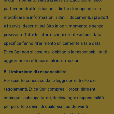
in ogni momento senza preavviso. Etica Sgr e i suoi
comunicazione non è e non può essere
partner contrattuali hanno il diritto di sospendere o
considerata come documento informativo
modificare le informazioni, i dati, i documenti, i prodotti
necessario ai sensi della normativa vigente e il
e i servizi descritti sul Sito in ogni momento e senza
suo contenuto non è sufficiente a fondare una
preavviso. Tutte le informazioni riferite ad una data
decisione di investimento. La presente
specifica fanno riferimento unicamente a tale data.
comunicazione non tiene in alcun modo in
Etica Sgr non si assume l’obbligo o la responsabilità di
considerazione le caratteristiche di qualsiasi
aggiornare o rettificare tali informazioni.
soggetto che dovesse venirne a conoscenza, in
Limitazione di responsabilità
particolare, non tiene conto di obiettivi di
Per quanto concesso dalle leggi correnti e/o dai
investimento, conoscenza ed esperienza in
regolamenti, Etica Sgr, compresi i propri dirigenti,
materia di investimenti, propensione al rischio
impiegati, subappaltatori, declina ogni responsabilità
e/o qualsiasi altra caratteristica, ivi incluso il
per perdite o danni di qualsiasi tipo derivanti
regime fiscale applicabile. I rendimenti passati