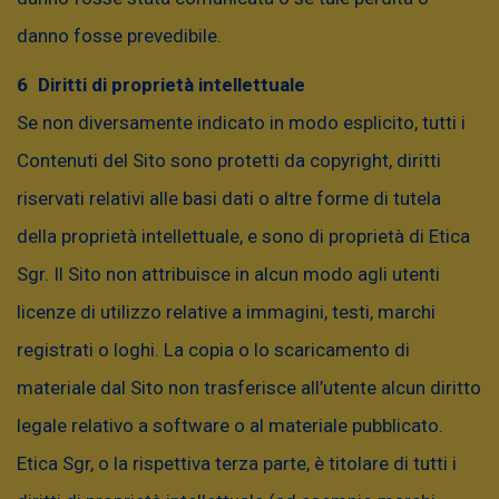
necessario consultare il documento contenente
danno fosse prevedibile.
le informazioni chiave per gli investitori (KID) e
Diritti di proprietà intellettuale
il Prospetto informativo dei fondi sul sito
Se non diversamente indicato in modo esplicito, tutti i
www.eticasgr.com
.
Contenuti del Sito sono protetti da copyright, diritti
riservati relativi alle basi dati o altre forme di tutela
della proprietà intellettuale, e sono di proprietà di Etica
Sgr. Il Sito non attribuisce in alcun modo agli utenti
licenze di utilizzo relative a immagini, testi, marchi
registrati o loghi. La copia o lo scaricamento di
materiale dal Sito non trasferisce all’utente alcun diritto
legale relativo a software o al materiale pubblicato.
Etica Sgr, o la rispettiva terza parte, è titolare di tutti i