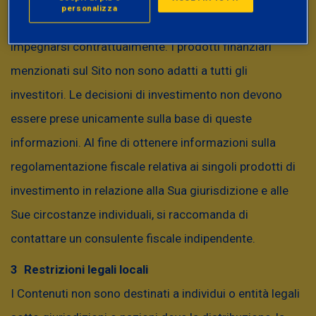
personalizza
effettuare qualsiasi transazione finanziaria o ad
Etica Bilanciato -
Sistema
Bilanciati
impegnarsi contrattualmente. I prodotti finanziari
classe I
Etica
menzionati sul Sito non sono adatti a tutti gli
Etica Rendita
Sistema
Bilanciati
investitori. Le decisioni di investimento non devono
Bilanciata - classe I
Etica
Obbligazionari
essere prese unicamente sulla base di queste
Etica Obbligazionario
Sistema
Obbligazionari
informazioni. Al fine di ottenere informazioni sulla
Misto - classe I
Etica
Misti
regolamentazione fiscale relativa ai singoli prodotti di
Obbligazionari
Etica Obbligazionario
investimento in relazione alla Sua giurisdizione e alle
Sistema
Euro
Breve Termine -
Etica
Governativi
Sue circostanze individuali, si raccomanda di
classe I
Breve Termine
contattare un consulente fiscale indipendente.
Dati aggiornati al 04-08-2026
Restrizioni legali locali
ETICA BILANCIATO
I Contenuti non sono destinati a individui o entità legali
Fino al 31 marzo 2022, il parametro di riferimento (c.d. benchmark) del Fondo è stato: 60%