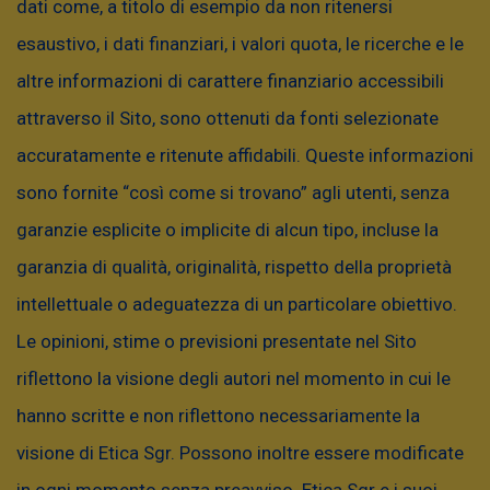
dati come, a titolo di esempio da non ritenersi
esaustivo, i dati finanziari, i valori quota, le ricerche e le
I dati di performance sono forniti da Etica Sgr. I
altre informazioni di carattere finanziario accessibili
dati di portafoglio sono indicativi ed elaborati
attraverso il Sito, sono ottenuti da fonti selezionate
internamente da Etica Sgr utilizzando primari
accuratamente e ritenute affidabili. Queste informazioni
provider informativi.
sono fornite “così come si trovano” agli utenti, senza
garanzie esplicite o implicite di alcun tipo, incluse la
Nota metodologica relativa ai dati esposti.
garanzia di qualità, originalità, rispetto della proprietà
intellettuale o adeguatezza di un particolare obiettivo.
Questa è una comunicazione di marketing.
I
Le opinioni, stime o previsioni presentate nel Sito
dati e le informazioni contenute nella presente
riflettono la visione degli autori nel momento in cui le
comunicazione sono forniti esclusivamente a
hanno scritte e non riflettono necessariamente la
scopo informativo e non costituiscono
visione di Etica Sgr. Possono inoltre essere modificate
raccomandazioni di investimento. La presente