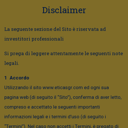
Disclaimer
La seguente sezione del Sito è riservata ad
Quote e rendimenti – classe I
investitori professionali
Si prega di leggere attentamente le seguenti note
legali.
Accordo
HOME
OFFERTA PER INVESTITORI ISTITUZIONALI
QUOTE E
RENDIMENTI – CLASSE I
Utilizzando il sito www.eticasgr.com ed ogni sua
pagina web (di seguito il “Sito”), conferma di aver letto,
In questa sezione potrai visualizzare tutte le
compreso e accettato le seguenti importanti
quotazioni dei fondi etici di Etica Sgr, consultare
informazioni legali e i termini d’uso (di seguito i
l’andamento di uno o più fondi che ti interessano
“Termini”). Nel caso non accetti i Termini, è pregato di