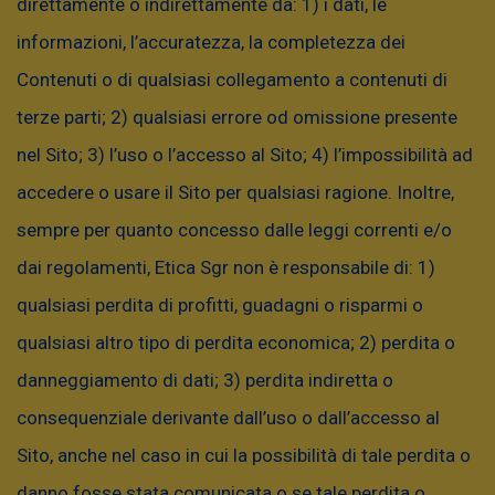
direttamente o indirettamente da: 1) i dati, le
non sono indicativi di quelli futuri e
informazioni, l’accuratezza, la completezza dei
l’investimento in fondi è soggetto ai rischi
Contenuti o di qualsiasi collegamento a contenuti di
relativi ai sottostanti che influenzano
terze parti; 2) qualsiasi errore od omissione presente
l’andamento del valore delle relative
nel Sito; 3) l’uso o l’accesso al Sito; 4) l’impossibilità ad
partecipazioni. Etica SGR non offre alcuna
accedere o usare il Sito per qualsiasi ragione. Inoltre,
garanzia di rendimento e non assicura il
sempre per quanto concesso dalle leggi correnti e/o
rimborso del capitale investito. La SGR declina
dai regolamenti, Etica Sgr non è responsabile di: 1)
qualsiasi responsabilità per eventuali perdite
qualsiasi perdita di profitti, guadagni o risparmi o
che potrebbero derivare dall’utilizzo delle
qualsiasi altro tipo di perdita economica; 2) perdita o
informazioni fornite nella presente
danneggiamento di dati; 3) perdita indiretta o
comunicazione. Al fine di adottare una scelta di
consequenziale derivante dall’uso o dall’accesso al
investimento consapevole, prima di prendere
Sito, anche nel caso in cui la possibilità di tale perdita o
una decisione finale di investimento, è
danno fosse stata comunicata o se tale perdita o