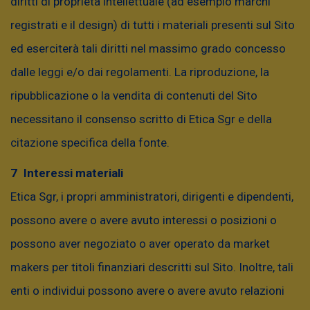
diritti di proprietà intellettuale (ad esempio marchi
registrati e il design) di tutti i materiali presenti sul Sito
AIUTO
NEWSLETTER
ed eserciterà tali diritti nel massimo grado concesso
dalle leggi e/o dai regolamenti. La riproduzione, la
I nostri social:
ripubblicazione o la vendita di contenuti del Sito
necessitano il consenso scritto di Etica Sgr e della
citazione specifica della fonte.
Interessi materiali
Etica Sgr, i propri amministratori, dirigenti e dipendenti,
possono avere o avere avuto interessi o posizioni o
MAPPA DEL SITO
GRUPPO BANCA ETICA
possono aver negoziato o aver operato da market
makers per titoli finanziari descritti sul Sito. Inoltre, tali
LAVORA CON NOI
GLOSSARIO
enti o individui possono avere o avere avuto relazioni
CONTATTI
ETICACADEMY