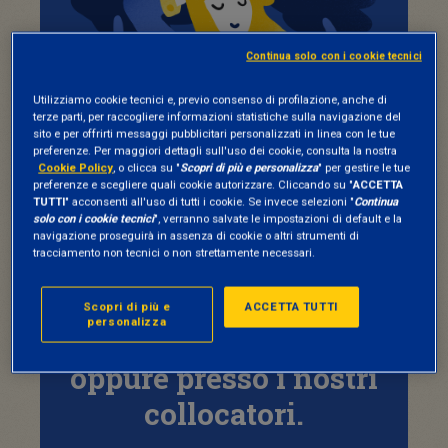
Continua solo con i cookie tecnici
Utilizziamo cookie tecnici e, previo consenso di profilazione, anche di
terze parti, per raccogliere informazioni statistiche sulla navigazione del
sito e per offrirti messaggi pubblicitari personalizzati in linea con le tue
preferenze. Per maggiori dettagli sull'uso dei cookie, consulta la nostra
Cookie Policy
, o clicca su "
Scopri di più e personalizza
" per gestire le tue
preferenze e scegliere quali cookie autorizzare. Cliccando su "
ACCETTA
TUTTI
" acconsenti all'uso di tutti i cookie. Se invece selezioni "
Continua
solo con i cookie tecnici
", verranno salvate le impostazioni di default e la
Vuoi investire nei
navigazione proseguirà in assenza di cookie o altri strumenti di
tracciamento non tecnici o non strettamente necessari.
nostri fondi etici?
Puoi farlo online in
Scopri di più e
ACCETTA TUTTI
personalizza
pochi semplici passi
oppure presso i nostri
collocatori.