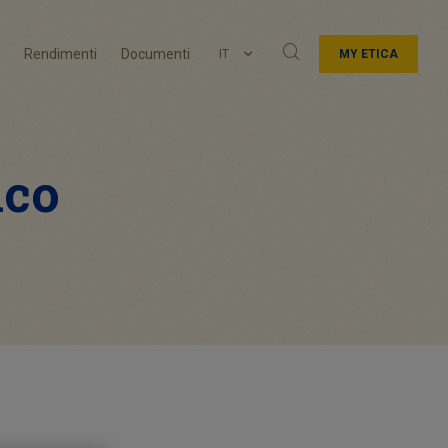
Rendimenti
Documenti
IT
MY ETICA
ico