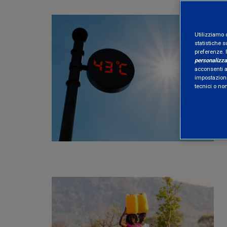
Utilizziamo 
statistiche s
preferenze. 
personalizza
acconsenti al
impostazioni
tecnici o no