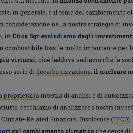
mento sul mercato,
la finanza sicuramente può
tale, in generale, e il tema del cambiamento cli
 considerazione nella nostra strategia di inv
o,
in Etica Sgr
escludiamo
dagli investimenti 
un combustibile fossile molto importante per l
più virtuosi,
cioè laddove vediamo che le soc
sso serio di
decarbonizzazione
;
il nucleare 
 proprietaria
interna di analisi e di autorizz
attutto, cerchiamo di analizzare i nostri inve
 Climate-Related Financial Disclosure (
TFCD
)
port
sul cambiamento climatico
che cerca di