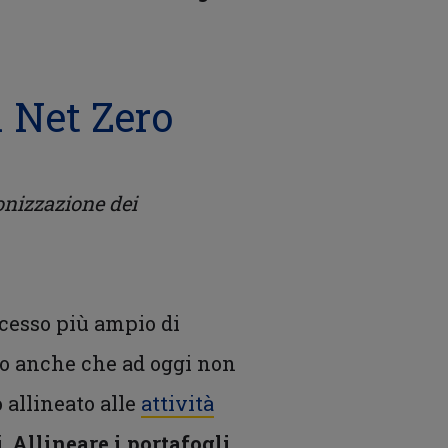
 Net Zero
onizzazione dei
ocesso più ampio di
ro anche che ad oggi non
 allineato alle
attività
i.
Allineare i portafogli