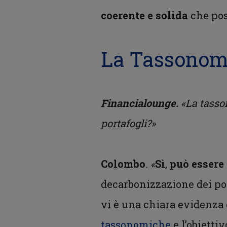
coerente e solida
che pos
La Tassonomi
Financialounge.
«La tasso
portafogli?»
Colombo
. «
Sì
,
può essere
decarbonizzazione dei por
vi è una chiara evidenza 
tassonomiche
e l’obietti