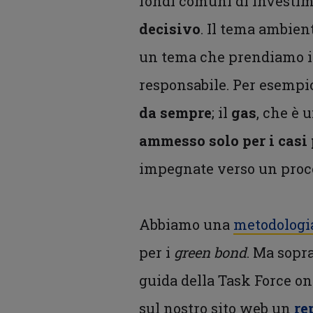
fondi comuni di investi
decisivo
. Il tema ambien
un tema che prendiamo in
responsabile. Per esempi
da sempre
; il
gas
, che è 
ammesso solo per i casi 
impegnate verso un proce
Abbiamo una
metodologia
per i
green bond
. Ma sopr
guida della Task Force on
sul nostro sito web un
re