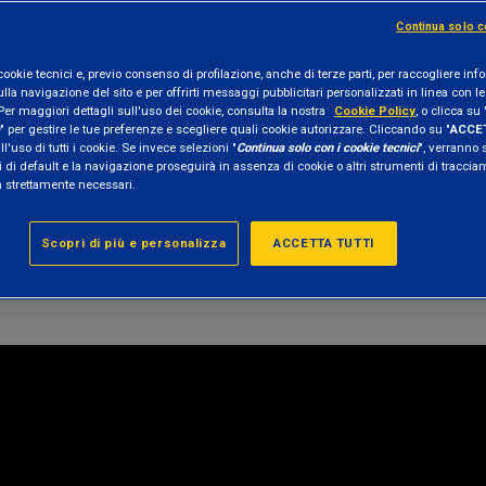
Continua solo c
cookie tecnici e, previo consenso di profilazione, anche di terze parti, per raccogliere in
Condividi questo contenuto
ulla navigazione del sito e per offrirti messaggi pubblicitari personalizzati in linea con le
Per maggiori dettagli sull'uso dei cookie, consulta la nostra
Cookie Policy
, o clicca su 
" per gestire le tue preferenze e scegliere quali cookie autorizzare. Cliccando su "
ACCET
l'uso di tutti i cookie. Se invece selezioni "
Continua solo con i cookie tecnici
", verranno 
 di default e la navigazione proseguirà in assenza di cookie o altri strumenti di tracci
n strettamente necessari.
ponsabile Area Analisi e Ricerca di Etica Sgr, p
di come gestire il rischio climatico e di
come a
Scopri di più e personalizza
ACCETTA TUTTI
verso la composizione di portafoglio
.