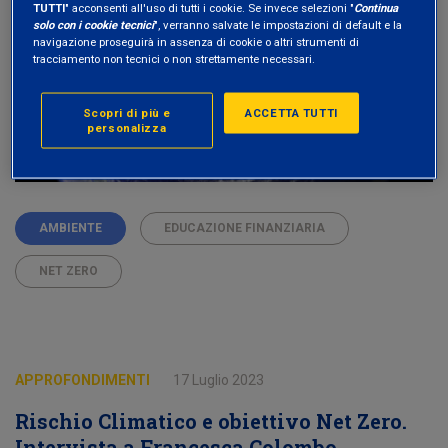
TUTTI
" acconsenti all'uso di tutti i cookie. Se invece selezioni "
Continua
solo con i cookie tecnici
", verranno salvate le impostazioni di default e la
navigazione proseguirà in assenza di cookie o altri strumenti di
tracciamento non tecnici o non strettamente necessari.
Scopri di più e
ACCETTA TUTTI
personalizza
AMBIENTE
EDUCAZIONE FINANZIARIA
NET ZERO
APPROFONDIMENTI
17 Luglio 2023
Rischio Climatico e obiettivo Net Zero.
Intervista a Francesca Colombo