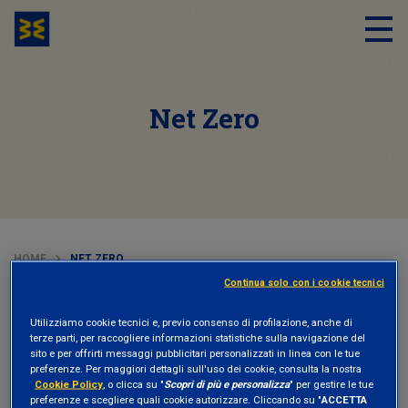
Net Zero
HOME
NET ZERO
Continua solo con i cookie tecnici
APPROFONDIMENTI
04 Agosto 2023
Utilizziamo cookie tecnici e, previo consenso di profilazione, anche di
terze parti, per raccogliere informazioni statistiche sulla navigazione del
sito e per offrirti messaggi pubblicitari personalizzati in linea con le tue
Net zero, come la finanza può accelerare
preferenze. Per maggiori dettagli sull'uso dei cookie, consulta la nostra
la transizione ecologica
Cookie Policy
, o clicca su "
Scopri di più e personalizza
" per gestire le tue
preferenze e scegliere quali cookie autorizzare. Cliccando su "
ACCETTA