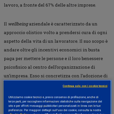
lavoro, a fronte del 67% delle altre imprese.
Il
wellbeing
aziendale è caratterizzato da un
approccio olistico volto a prendersi cura di ogni
aspetto della vita di un lavoratore. Il suo scopo è
andare oltre gli incentivi economici in busta
paga per mettere le persone e il loro benessere
psicofisico al centro dell’organizzazione di
un’impresa. Esso si concretizza con l’adozione di
bonus, diversificati per ogni individuo in base
Continua solo con i cookie tecnici
alle sue specifiche esigenze, come ad esempio per
Utilizziamo cookie tecnici e, previo consenso di profilazione, anche di
attività culturali o sportive (
flexible benefits
),
terze parti, per raccogliere informazioni statistiche sulla navigazione del
sito e per offrirti messaggi pubblicitari personalizzati in linea con le tue
favorendo l’evoluzione personale e professionale
preferenze. Per maggiori dettagli sull'uso dei cookie, consulta la nostra