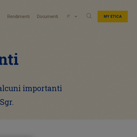
Rendimenti
Documenti
IT
MY ETICA
nti
alcuni importanti
 Sgr.