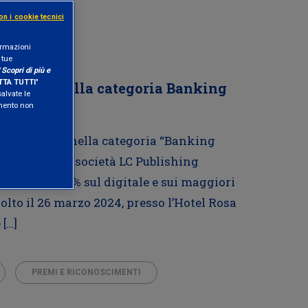
on i cookie tecnici
formazioni
 tue
"
Scopri di più e
TA TUTTI
"
premiata nella categoria Banking
salvate le
amento non
Awards 2024, nella categoria “Banking
egnato dalla società LC Publishing
izzato al 100% sul digitale e sui maggiori
olto il 26 marzo 2024, presso l’Hotel Rosa
[…]
PREMI E RICONOSCIMENTI