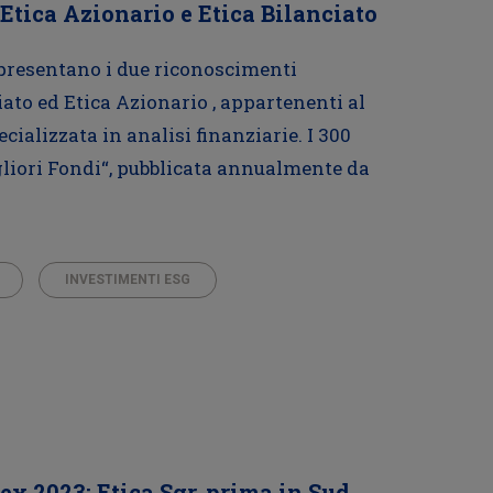
Etica Azionario e Etica Bilanciato
ppresentano i due riconoscimenti
ato ed Etica Azionario , appartenenti al
cializzata in analisi finanziarie. I 300
gliori Fondi“, pubblicata annualmente da
INVESTIMENTI ESG
 2023: Etica Sgr, prima in Sud