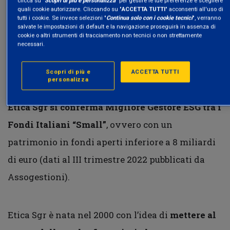
clicca su "
Scopri di più e personalizza
" per gestire le tue preferenze e scegliere
quali cookie autorizzare. Cliccando su "
ACCETTA TUTTI
" acconsenti all'uso di
tutti i cookie. Se invece selezioni "
Continua solo con i cookie tecnici
", verranno
salvate le impostazioni di default e la navigazione proseguirà in assenza di
Il valore della finanza
cookie o altri strumenti di tracciamento non tecnici o non strettamente
necessari.
sostenibile e responsabile di
Etica Sgr
Scopri di più e
ACCETTA TUTTI
personalizza
Etica Sgr si conferma Migliore Gestore ESG tra i
Fondi Italiani “Small”
, ovvero con un
patrimonio in fondi aperti inferiore a 8 miliardi
di euro (dati al III trimestre 2022 pubblicati da
Assogestioni).
Etica Sgr è nata nel 2000 con l’idea di
mettere al