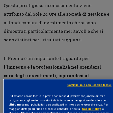
Questo prestigioso riconoscimento viene
attribuito dal Sole 24 Ore alle società di gestione e
ai fondi comuni d’investimento che si sono
dimostrati particolarmente meritevoli e che si
sono distinti per i risultati raggiunti.
Il Premio è un importante traguardo per
l’impegno e la professionalità nel prendersi
cura degli investimenti, ispirandosi al
fondamentale valore della tutela del
Continua solo con i cookie tecnici
risparmiatore.
La premiazione, giunta alla 25°
Utilizziamo cookie tecnici e, previo consenso di profilazione, anche di terze
edizione, si è tenuta il 29 Marzo in streaming sul
parti, per raccogliere informazioni statistiche sulla navigazione del sito e per
offrirti messaggi pubblicitari personalizzati in linea con le tue preferenze. Per
sito
premioaltorendimento.ilsole24ore.com
.
maggiori dettagli sull'uso dei cookie, consulta la nostra
Cookie Policy
, o