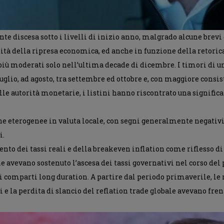
te discesa sotto i livelli di inizio anno, malgrado alcune brevi
ilità della ripresa economica, ed anche in funzione della retoric
i più moderati solo nell’ultima decade di dicembre. I timori d
glio, ad agosto, tra settembre ed ottobre e, con maggiore consi
e autorità monetarie, i listini hanno riscontrato una signific
eterogenee in valuta locale, con segni generalmente negativi s
i.
to dei tassi reali e della breakeven inflation come riflesso di
e avevano sostenuto l’ascesa dei tassi governativi nel corso del
i comparti long duration. A partire dal periodo primaverile, le 
la perdita di slancio del reflation trade globale avevano frenat