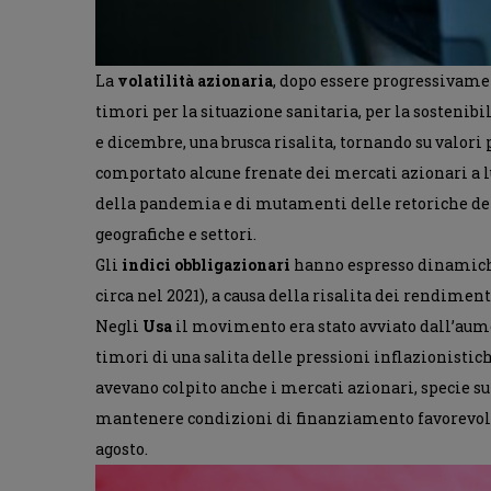
La
volatilità azionaria
, dopo essere progressivamen
timori per la situazione sanitaria, per la sostenib
e dicembre, una brusca risalita, tornando su valor
comportato alcune frenate dei mercati azionari a lu
della pandemia e di mutamenti delle retoriche dell
geografiche e settori.
Gli
indici obbligazionari
hanno espresso dinamiche 
circa nel 2021), a causa della risalita dei rendiment
Negli
Usa
il movimento era stato avviato dall’aumen
timori di una salita delle pressioni inflazionistich
avevano colpito anche i mercati azionari, specie su
mantenere condizioni di finanziamento favorevoli e 
agosto.