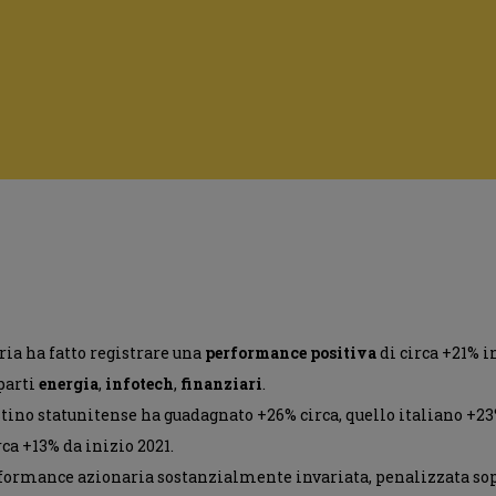
aria ha fatto registrare una
performance positiva
di circa +21% i
parti
energia
,
infotech
,
finanziari
.
istino statunitense ha guadagnato +26% circa, quello italiano +23
rca +13% da inizio 2021.
ormance azionaria sostanzialmente invariata, penalizzata sopr