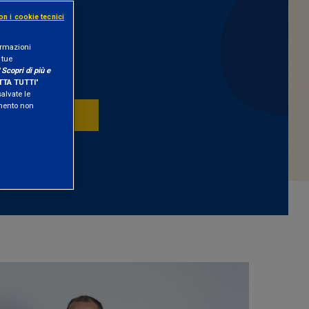
ione f
on i cookie tecnici
formazioni
 tue
"
Scopri di più e
TA TUTTI
"
salvate le
amento non
RISERVATA