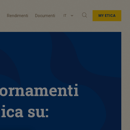
Rendimenti
Documenti
IT
MY ETICA
iornamenti
tica su: