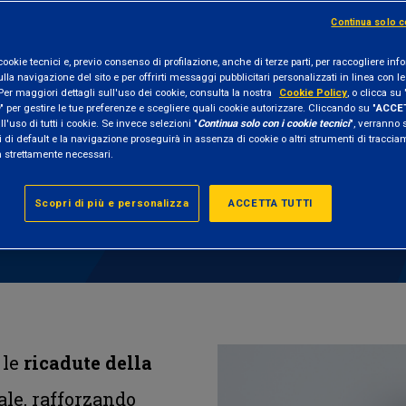
gest
Continua solo c
cookie tecnici e, previo consenso di profilazione, anche di terze parti, per raccogliere in
ulla navigazione del sito e per offrirti messaggi pubblicitari personalizzati in linea con le
Per maggiori dettagli sull'uso dei cookie, consulta la nostra
Cookie Policy
, o clicca su 
" per gestire le tue preferenze e scegliere quali cookie autorizzare. Cliccando su "
ACCET
l'uso di tutti i cookie. Se invece selezioni "
Continua solo con i cookie tecnici
", verranno 
 di default e la navigazione proseguirà in assenza di cookie o altri strumenti di tracci
AREA 
n strettamente necessari.
Scopri di più e personalizza
ACCETTA TUTTI
 le
ricadute della
ale, rafforzando