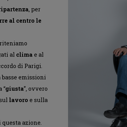
ripartenza
, per
re al centro le
i riteniamo
ati al
clima
e al
ordo di Parigi.
 basse emissioni
 “
giusta
”, ovvero
 sul
lavoro
e sulla
i questa azione.