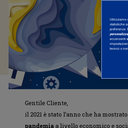
Utilizziamo 
statistiche s
preferenze. 
personalizza
acconsenti al
impostazioni
tecnici o no
Gentile Cliente,
il 2021 è stato l’anno che ha mostrato
pandemia
a livello economico e soci