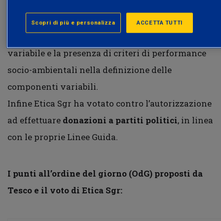
riguardo ai piani di incentivazione azionaria,
l’inserimento di limiti per il raggiungimento
Scopri di più e personalizza
ACCETTA TUTTI
degli obiettivi collegati alla remunerazione
variabile e la presenza di criteri di performance
socio-ambientali nella definizione delle
componenti variabili.
Infine Etica Sgr ha votato contro l’autorizzazione
ad effettuare
donazioni a partiti politici
, in linea
con le proprie Linee Guida.
I punti all’ordine del giorno (OdG) proposti da
Tesco e il voto di Etica Sgr: