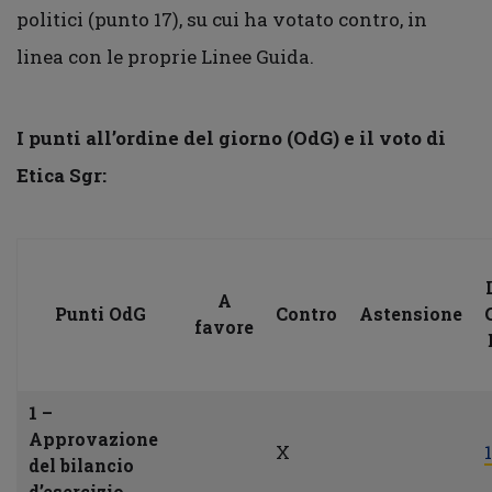
politici (punto 17), su cui ha votato contro, in
linea con le proprie Linee Guida.
I punti all’ordine del giorno (OdG) e il voto di
Etica Sgr:
A
Punti OdG
Contro
Astensione
favore
1 –
Approvazione
X
1
del bilancio
d’esercizio