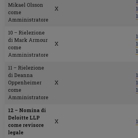
1
Mikael Olsson
X
1
come
1
Amministratore
10 – Rielezione
1
di Mark Armour
X
1
come
1
Amministratore
11 – Rielezione
di Deanna
1
Oppenheimer
X
1
come
1
Amministratore
12 – Nomina di
Deloitte LLP
X
1
come revisore
legale