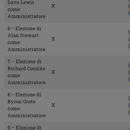
Dave Lewis
X
1
come
1
Amministratore
6 – Elezione di
1
Alan Stewart
X
1
come
1
Amministratore
7 – Elezione di
1
Richard Cousins
X
1
come
1
Amministratore
8 – Elezione di
1
Byron Grote
X
1
come
1
Amministratore
9 – Elezione di