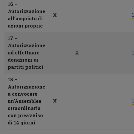
16 –
Autorizzazione
X
1
all’acquisto di
azioni proprie
17 –
Autorizzazione
ad effettuare
X
1
donazioni ai
partiti politici
18 –
Autorizzazione
a convocare
un’Assemblea
X
1
straordinaria
con preavviso
di 14 giorni