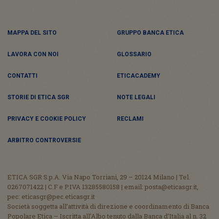
MAPPA DEL SITO
GRUPPO BANCA ETICA
LAVORA CON NOI
GLOSSARIO
CONTATTI
ETICACADEMY
STORIE DI ETICA SGR
NOTE LEGALI
PRIVACY E COOKIE POLICY
RECLAMI
ARBITRO CONTROVERSIE
ETICA SGR S.p.A. Via Napo Torriani, 29 – 20124 Milano | Tel.
0267071422 | C.F e P.IVA 13285580158 | email: posta@eticasgr.it,
pec: eticasgr@pec.eticasgr.it
Società soggetta all’attività di direzione e coordinamento di Banca
Popolare Etica – Iscritta all’Albo tenuto dalla Banca d’Italia al n. 32