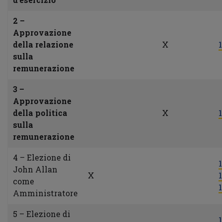
2 –
Approvazione
della relazione
X
1
sulla
remunerazione
3 –
Approvazione
della politica
X
1
sulla
remunerazione
4 – Elezione di
1
John Allan
X
1
come
1
Amministratore
5 – Elezione di
1