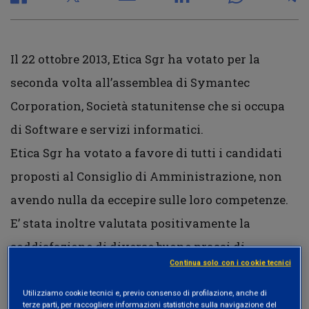
Il 22 ottobre 2013, Etica Sgr ha votato per la
seconda volta all’assemblea di Symantec
Corporation, Società statunitense che si occupa
di Software e servizi informatici.
Etica Sgr ha votato a favore di tutti i candidati
proposti al Consiglio di Amministrazione, non
avendo nulla da eccepire sulle loro competenze.
E’ stata inoltre valutata positivamente la
soddisfazione di diverse buone prassi di
Continua solo con i cookie tecnici
corporate governance
, come ad esempio: la
separazione tra il Presidente
e
Utilizziamo cookie tecnici e, previo consenso di profilazione, anche di
terze parti, per raccogliere informazioni statistiche sulla navigazione del