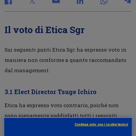
Il voto di Etica Sgr
Sui seguenti punti Etica Sgr ha espresso voto in
maniera non conforme a quanto raccomandato
dal management:
3.1 Elect Director Tsuge Ichiro
Etica ha espresso voto contrario, poiché non
sono pienamente soddisfatti tutti i requisiti
ritenuti rilevanti secondo la propria Politica di
Continua solo con i cookie tecnici