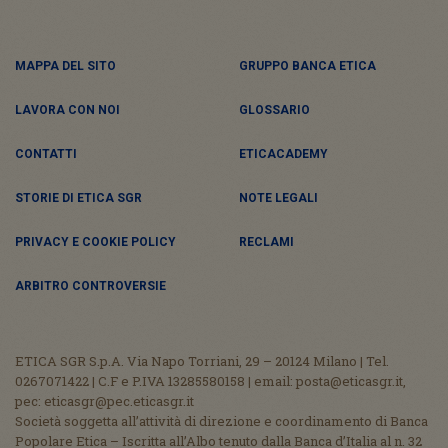
MAPPA DEL SITO
GRUPPO BANCA ETICA
LAVORA CON NOI
GLOSSARIO
CONTATTI
ETICACADEMY
STORIE DI ETICA SGR
NOTE LEGALI
PRIVACY E COOKIE POLICY
RECLAMI
ARBITRO CONTROVERSIE
ETICA SGR S.p.A. Via Napo Torriani, 29 – 20124 Milano | Tel.
0267071422 | C.F e P.IVA 13285580158 | email: posta@eticasgr.it,
pec: eticasgr@pec.eticasgr.it
Società soggetta all’attività di direzione e coordinamento di Banca
Popolare Etica – Iscritta all’Albo tenuto dalla Banca d’Italia al n. 32