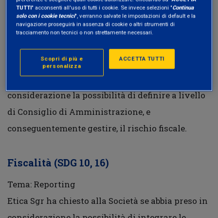
Il dialogo di Etica Sgr
TUTTI
" acconsenti all'uso di tutti i cookie. Se invece selezioni "
Continua
solo con i cookie tecnici
", verranno salvate le impostazioni di default e la
navigazione proseguirà in assenza di cookie o altri strumenti di
tracciamento non tecnici o non strettamente necessari.
Fiscalità (SDG 10, 16)
Scopri di più e
ACCETTA TUTTI
Tema: Government e risk management
personalizza
Etica Sgr ha chiesto alla Società se abbia preso in
considerazione la possibilità di definire a livello
di Consiglio di Amministrazione, e
conseguentemente gestire, il rischio fiscale.
Fiscalità (SDG 10, 16)
Tema: Reporting
Etica Sgr ha chiesto alla Società se abbia preso in
considerazione la possibilità di integrare le