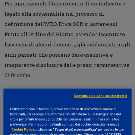
Pur apprezzando l’inserimento di un indicatore
legato alla sostenibilità nel processo di
definizione dell’MBO, Etica SGR si astiene sul
Punto all’Ordine del Giorno, avendo riscontrato
l’assenza di alcuni elementi, già evidenziati negli
anni passati, che possano dare esaustiva e
trasparente disclosure delle prassi remunerative
di Brembo.
Continua solo con i cookie tecnici
Sui restanti punto all’Ordine del Giorno, Etica Sgr
ha espresso voto favorevole, in quanto coerenti
Utilizziamo cookie tecnici e, previo consenso di profilazione, anche di
terze parti, per raccogliere informazioni statistiche sulla navigazione del
con la
Politica di engagement di Etica Sgr
.
sito e per offrirti messaggi pubblicitari personalizzati in linea con le tue
preferenze. Per maggiori dettagli sull'uso dei cookie, consulta la nostra
Cookie Policy
, o clicca su "
Scopri di più e personalizza
" per gestire le tue
preferenze e scegliere quali cookie autorizzare. Cliccando su "
ACCETTA