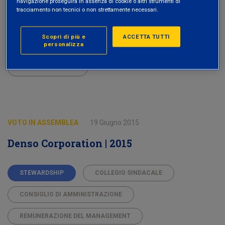
navigazione proseguirà in assenza di cookie o altri strumenti di
STEWARDSHIP
INDICATORI ESG
tracciamento non tecnici o non strettamente necessari.
POLITICA DI REMUNERAZIONE
Scopri di più e
ACCETTA TUTTI
personalizza
RIACQUISTO DI AZIONI PROPRIE
SOCIETÀ ITALIANE
VOTO IN ASSEMBLEA
19 Giugno 2015
Denso Corporation | 2015
STEWARDSHIP
COLLEGIO SINDACALE
CONSIGLIO DI AMMINISTRAZIONE
REMUNERAZIONE DEL MANAGEMENT