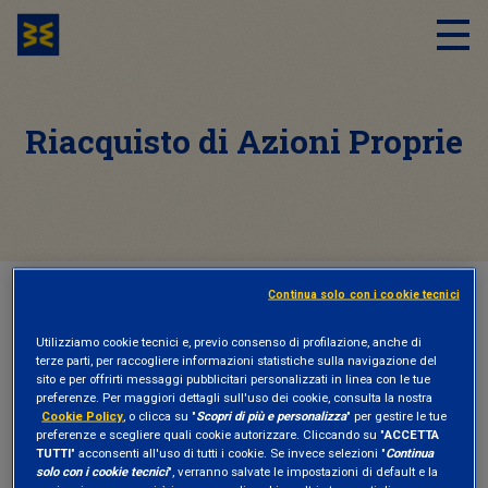
Riacquisto di Azioni Proprie
Continua solo con i cookie tecnici
HOME
RIACQUISTO DI AZIONI PROPRIE
Utilizziamo cookie tecnici e, previo consenso di profilazione, anche di
terze parti, per raccogliere informazioni statistiche sulla navigazione del
sito e per offrirti messaggi pubblicitari personalizzati in linea con le tue
VOTO IN ASSEMBLEA
14 Aprile 2016
preferenze. Per maggiori dettagli sull'uso dei cookie, consulta la nostra
Cookie Policy
, o clicca su "
Scopri di più e personalizza
" per gestire le tue
Piaggio | 2016
preferenze e scegliere quali cookie autorizzare. Cliccando su "
ACCETTA
TUTTI
" acconsenti all'uso di tutti i cookie. Se invece selezioni "
Continua
solo con i cookie tecnici
", verranno salvate le impostazioni di default e la