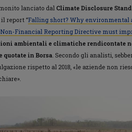
 monito lanciato dal
Climate Disclosure Stand
l report “
Falling short? Why environmental 
U Non-Financial Reporting Directive must imp
oni ambientali e climatiche rendicontate ne
e quotate in Borsa
. Secondo gli analisti, sebb
gazione rispetto al 2018, «le aziende non ries
chiare».