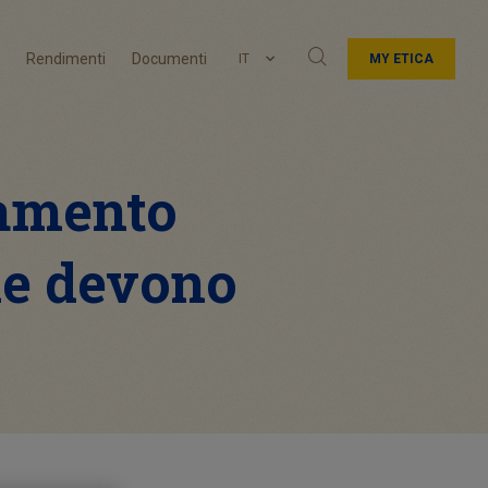
Rendimenti
Documenti
IT
MY ETICA
iamento
de devono