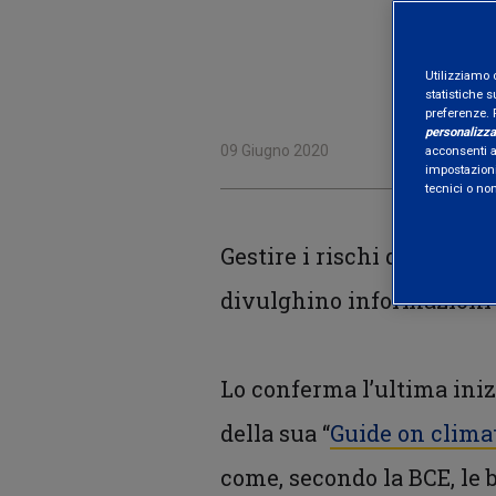
Utilizziamo 
statistiche s
preferenze. 
personalizza
09 Giugno 2020
acconsenti al
impostazioni
tecnici o no
Gestire i rischi del camb
divulghino informazioni p
Lo conferma l’ultima iniz
della sua “
Guide on clima
come, secondo la BCE, le 