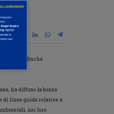
on i cookie tecnici
formazioni
 tue
"
Scopri di più e
TA TUTTI
"
salvate le
amento non
 europee
affinché
ane, ha diffuso la bozza
e di linee guida relative a
ambientali, nei loro