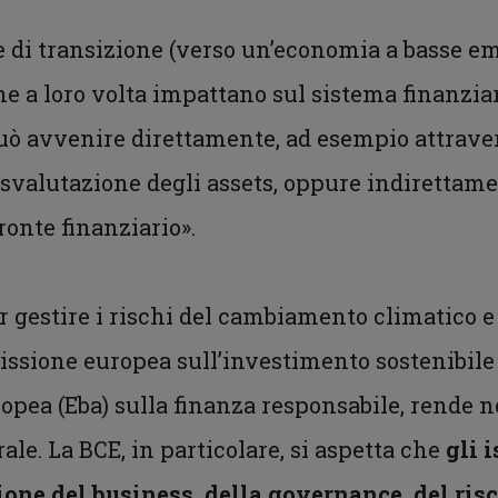
co e di transizione (verso un’economia a basse 
e a loro volta impattano sul sistema finanziari
può avvenire direttamente, ad esempio attrav
a svalutazione degli assets, oppure indirettame
onte finanziario».
r gestire i rischi del cambiamento climatico 
ssione europea sull’investimento sostenibile 
ropea (Eba) sulla finanza responsabile, rende n
ale. La BCE, in particolare, si aspetta che
gli 
tione del business, della governance, del ris