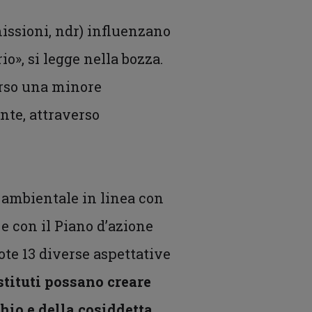
emissioni, ndr) influenzano
o», si legge nella bozza.
erso una minore
nte, attraverso
e ambientale in linea con
e con il Piano d’azione
ote 13 diverse aspettative
istituti possano creare
chio e della cosiddetta