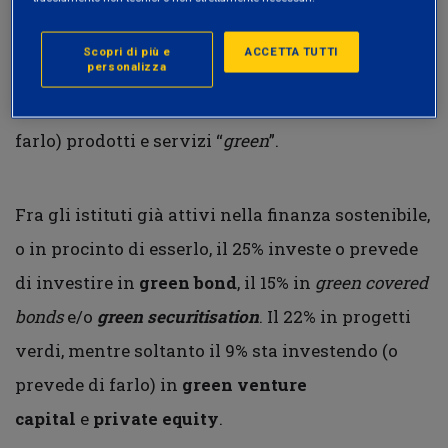
Ecco alcuni risultati: l’
87%
degli operatori
Scopri di più e
ACCETTA TUTTI
personalizza
finanziari che hanno risposto al questionario
hanno già sviluppato (o stanno progettando di
farlo) prodotti e servizi “
green
”.
Fra gli istituti già attivi nella finanza sostenibile,
o in procinto di esserlo, il 25% investe o prevede
di investire in
green bond
, il 15% in
green covered
bonds
e/o
green securitisation
. Il 22% in progetti
verdi, mentre soltanto il 9% sta investendo (o
prevede di farlo) in
green venture
capital
e
private equity
.