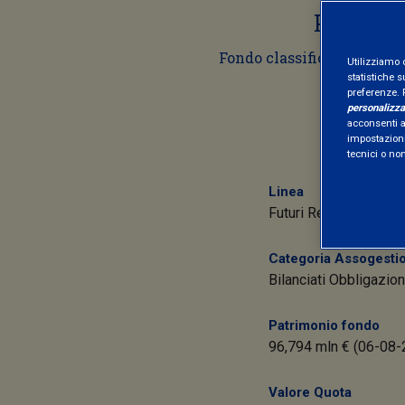
Per inve
Fondo classificato ex art
Utilizziamo 
statistiche s
preferenze. 
personalizza
acconsenti al
impostazioni
tecnici o no
Linea
Futuri Responsabili
Categoria Assogestio
Bilanciati Obbligazion
Patrimonio fondo
96,794 mln € (06-08-
Valore Quota