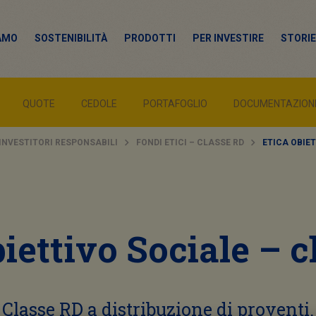
IAMO
SOSTENIBILITÀ
PRODOTTI
PER INVESTIRE
STORIE
QUOTE
CEDOLE
PORTAFOGLIO
DOCUMENTAZION
 INVESTITORI RESPONSABILI
FONDI ETICI – CLASSE RD
ETICA OBIET
iettivo Sociale – 
Classe RD a distribuzione di proventi.