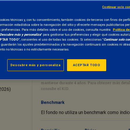
ir en una economía con un impacto soc
Continuar solo co
l fondo está disponible ne la
clase R
– de acumulación de los ingreso
ookies técnicas y, con tu consentimiento, también cookies de terceros con fines de perfi
formación estadística sobre la navegación del sitio y ofrecerte mensajes publicitarios p
s preferencias. Para más detalles sobre el uso de cookies, consulta nuestra
Política d
Descubre más y personaliza
" para gestionar tus preferencias y elegir qué cookies autori
Indicador de riesgo sintético
PTAR TODO
", consientes el uso de todas las cookies. Si seleccionas "
Continuar solo co
e guardarán los ajustes predeterminados y la navegación continuará sin cookies ni otr
to no técnicas o no estrictamente necesarias.
3
1
2
4
5
6
ni
Descubre más y personaliza
ACEPTAR TODO
ari
Riesgo más bajo
Riesgo más 
El indicador de riesgo supone que el producto se
mantiene durante 4 años. Para obtener más detal
consulte el KID.
2026)
Benchmark
El fondo no utiliza un benchmark como índic