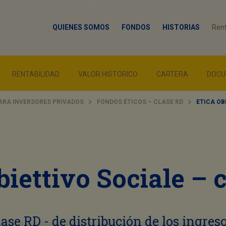
QUIENES SOMOS
FONDOS
HISTORIAS
Rent
RENTABILIDAD
VALOR HISTÓRICO
CARTERA
DOCU
ARA INVERSORES PRIVADOS
FONDOS ÉTICOS – CLASE RD
ETICA OB
biettivo Sociale – 
lase RD - de distribución de los ingreso