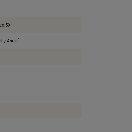
 de 50
*1
al y Anual