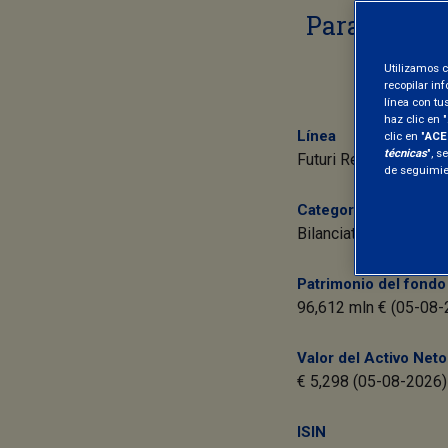
Para invert
E
Utilizamos c
recopilar in
línea con tu
haz clic en "
Línea
clic en "
ACE
técnicas
", s
Futuri Responsabili
de seguimien
Categoría Assogestio
Bilanciati Obbligazion
Patrimonio del fondo
96,612 mln € (05-08-
Valor del Activo Neto
€ 5,298 (05-08-2026)
ISIN