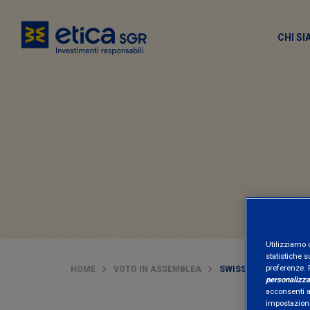
CHI S
Utilizziamo 
statistiche s
preferenze. 
HOME
VOTO IN ASSEMBLEA
SWISSCOM | 2008
personalizza
acconsenti al
impostazioni