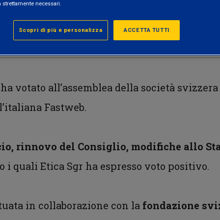
n strettamente necessari.
Scopri di più e personalizza
ACCETTA TUTTI
Condividi questo contenuto
r ha votato all’assemblea della società svizze
 l’italiana Fastweb.
io, rinnovo del Consiglio, modifiche allo St
so i quali Etica Sgr ha espresso voto positivo.
ttuata in collaborazione con la
fondazione svi