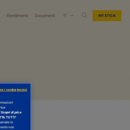
Rendimenti
Documenti
IT
MY ETICA
on i cookie tecnici
formazioni
 tue
"
Scopri di più e
TA TUTTI
"
salvate le
amento non