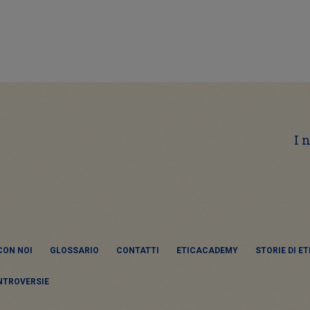
I 
CON NOI
GLOSSARIO
CONTATTI
ETICACADEMY
STORIE DI E
NTROVERSIE