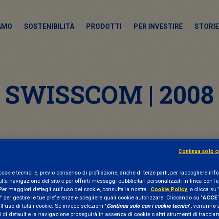
IAMO
SOSTENIBILITÀ
PRODOTTI
PER INVESTIRE
STORIE
SWISSCOM | 2008
Continua solo c
cookie tecnici e, previo consenso di profilazione, anche di terze parti, per raccogliere in
ulla navigazione del sito e per offrirti messaggi pubblicitari personalizzati in linea con le
Per maggiori dettagli sull'uso dei cookie, consulta la nostra
Cookie Policy
, o clicca su 
" per gestire le tue preferenze e scegliere quali cookie autorizzare. Cliccando su "
ACCET
l'uso di tutti i cookie. Se invece selezioni "
Continua solo con i cookie tecnici
", verranno 
 di default e la navigazione proseguirà in assenza di cookie o altri strumenti di tracci