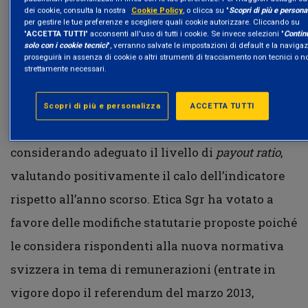
risultati conseguiti da Straumann nel corso del
dei cookie, consulta la nostra
Cookie Policy
, o clicca su "
Scopri di più e persona
per gestire le tue preferenze e scegliere quali cookie autorizzare. Cliccando su
2013. Inoltre è stato suggerito alla Società
"
ACCETTA TUTTI
" acconsenti all'uso di tutti i cookie. Se invece selezioni "
Contin
solo con i cookie tecnici
", verranno salvate le impostazioni di default e la naviga
l’inserimento di meccanismi di remunerazione
proseguirà in assenza di cookie o altri strumenti di tracciamento non tecnici o n
strettamente necessari.
connessi a
performance
socio-ambientali
per il
calcolo della componente variabile. Etica Sgr ha
Scopri di più e personalizza
ACCETTA TUTTI
votato a favore della distribuzione del dividendo,
considerando adeguato il livello di
payout ratio
,
valutando positivamente il calo dell’indicatore
rispetto all’anno scorso. Etica Sgr ha votato a
favore delle modifiche statutarie proposte poiché
le considera rispondenti alla nuova normativa
svizzera in tema di remunerazioni (entrate in
vigore dopo il referendum del marzo 2013,