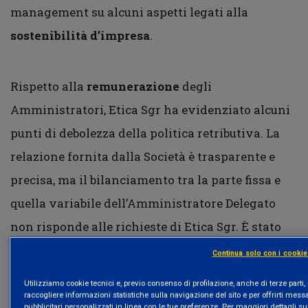
management su alcuni aspetti legati alla
sostenibilità d’impresa
.
Rispetto alla
remunerazione
degli
Amministratori, Etica Sgr ha evidenziato alcuni
punti di debolezza della politica retributiva. La
relazione fornita dalla Società è trasparente e
precisa, ma il bilanciamento tra la parte fissa e
quella variabile dell’Amministratore Delegato
non risponde alle richieste di Etica Sgr. È stato
inoltre fatto notare come l’aumento della
Continua solo con i cookie
retribuzione complessiva dell’AD potrebbe essere
Utilizziamo cookie tecnici e, previo consenso di profilazione, anche di terze parti,
considerata eccessiva, sebbene sia in linea con i
raccogliere informazioni statistiche sulla navigazione del sito e per offrirti mess
pubblicitari personalizzati in linea con le tue preferenze. Per maggiori dettagli su