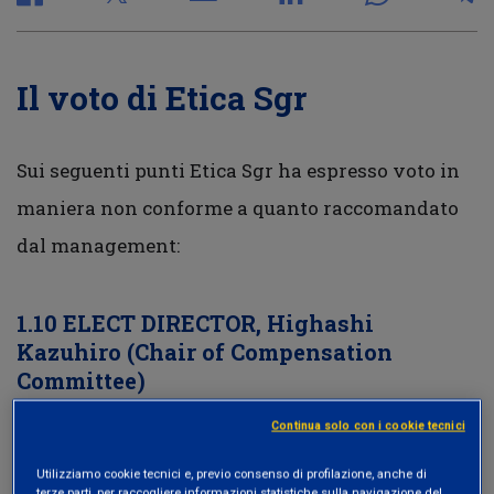
Il voto di Etica Sgr
Sui seguenti punti Etica Sgr ha espresso voto in
maniera non conforme a quanto raccomandato
dal management:
1.10 ELECT DIRECTOR, Highashi
Kazuhiro (Chair of Compensation
Committee)
Etica Sgr ha votato CONTRO l’elezione di
Continua solo con i cookie tecnici
presidente del Comitato per le remunerazioni
Utilizziamo cookie tecnici e, previo consenso di profilazione, anche di
terze parti, per raccogliere informazioni statistiche sulla navigazione del