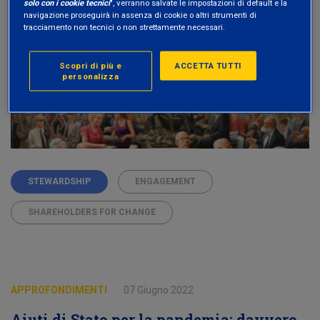
solo con i cookie tecnici
", verranno salvate le impostazioni di default e la
navigazione proseguirà in assenza di cookie o altri strumenti di
tracciamento non tecnici o non strettamente necessari.
Scopri di più e
ACCETTA TUTTI
personalizza
STEWARDSHIP
ENGAGEMENT
SHAREHOLDERS FOR CHANGE
APPROFONDIMENTI
07 Giugno 2022
Aiuti di Stato per la pandemia: davvero