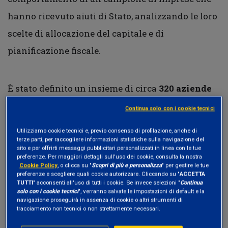
hanno ricevuto aiuti di Stato, analizzando le loro
scelte di allocazione del capitale e di
pianificazione fiscale.
È stato definito un insieme di circa
320 aziende
quotate
, in Europa e Nord America, in base alla
Continua solo con i cookie tecnici
loro presenza negli indici di borsa nazionali o
Utilizziamo cookie tecnici e, previo consenso di profilazione, anche di
globali più rilevanti. La maggior parte sono
blue
terze parti, per raccogliere informazioni statistiche sulla navigazione del
sito e per offrirti messaggi pubblicitari personalizzati in linea con le tue
chip
(ovvero società ad alta capitalizzazione
preferenze. Per maggiori dettagli sull'uso dei cookie, consulta la nostra
Cookie Policy
, o clicca su "
Scopri di più e personalizza
" per gestire le tue
azionaria) con un profilo ESG relativamente
preferenze e scegliere quali cookie autorizzare. Cliccando su "
ACCETTA
TUTTI
" acconsenti all'uso di tutti i cookie. Se invece selezioni "
Continua
buono.
solo con i cookie tecnici
", verranno salvate le impostazioni di default e la
navigazione proseguirà in assenza di cookie o altri strumenti di
tracciamento non tecnici o non strettamente necessari.