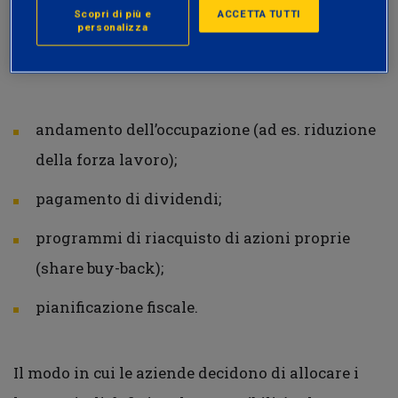
L’obiettivo dello studio è individuare eventuali
Scopri di più e
ACCETTA TUTTI
personalizza
comportamenti “aggressivi” nell’allocazione del
capitale in almeno due dei seguenti ambiti:
andamento dell’occupazione (ad es. riduzione
della forza lavoro);
pagamento di dividendi;
programmi di riacquisto di azioni proprie
(share buy-back);
pianificazione fiscale.
Il modo in cui le aziende decidono di allocare i