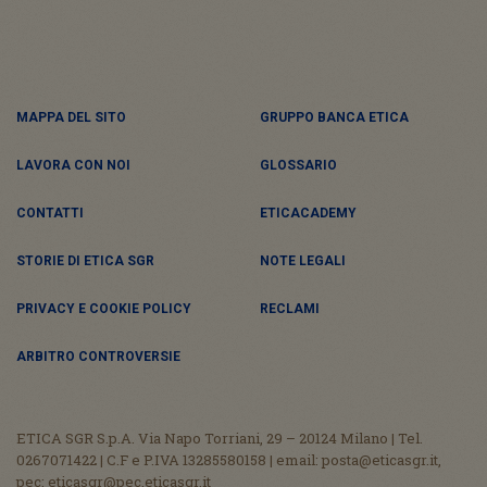
MAPPA DEL SITO
GRUPPO BANCA ETICA
LAVORA CON NOI
GLOSSARIO
CONTATTI
ETICACADEMY
STORIE DI ETICA SGR
NOTE LEGALI
PRIVACY E COOKIE POLICY
RECLAMI
ARBITRO CONTROVERSIE
ETICA SGR S.p.A. Via Napo Torriani, 29 – 20124 Milano | Tel.
0267071422 | C.F e P.IVA 13285580158 | email: posta@eticasgr.it,
pec: eticasgr@pec.eticasgr.it