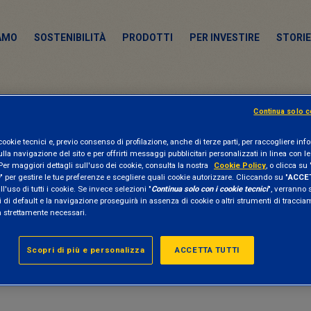
IAMO
SOSTENIBILITÀ
PRODOTTI
PER INVESTIRE
STORIE
Continua solo c
Impatto+
cookie tecnici e, previo consenso di profilazione, anche di terze parti, per raccogliere in
ulla navigazione del sito e per offrirti messaggi pubblicitari personalizzati in linea con le
Per maggiori dettagli sull'uso dei cookie, consulta la nostra
Cookie Policy
, o clicca su 
" per gestire le tue preferenze e scegliere quali cookie autorizzare. Cliccando su "
ACCET
l'uso di tutti i cookie. Se invece selezioni "
Continua solo con i cookie tecnici
", verranno 
 di default e la navigazione proseguirà in assenza di cookie o altri strumenti di tracci
n strettamente necessari.
Scopri di più e personalizza
ACCETTA TUTTI