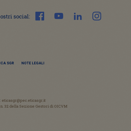
nostri social:
TICA SGR
NOTE LEGALI
: eticasgr@pec.eticasgr.it
al n. 32 della Sezione Gestori di OICVM