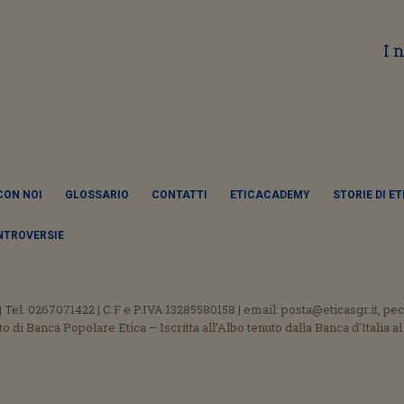
I 
CON NOI
GLOSSARIO
CONTATTI
ETICACADEMY
STORIE DI E
NTROVERSIE
Tel. 0267071422 | C.F e P.IVA 13285580158 | email: posta@eticasgr.it, pec
o di Banca Popolare Etica – Iscritta all’Albo tenuto dalla Banca d’Italia 