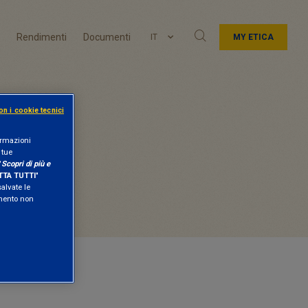
Rendimenti
Documenti
IT
MY ETICA
on i cookie tecnici
formazioni
 tue
"
Scopri di più e
TA TUTTI
"
salvate le
amento non