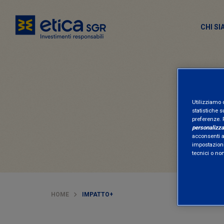
CHI S
Utilizziamo 
statistiche s
preferenze. 
personalizza
acconsenti al
impostazioni
tecnici o no
HOME
IMPATTO+