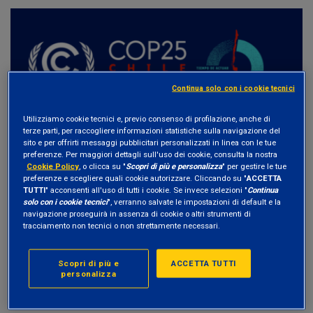
Continua solo con i cookie tecnici
Utilizziamo cookie tecnici e, previo consenso di profilazione, anche di
terze parti, per raccogliere informazioni statistiche sulla navigazione del
sito e per offrirti messaggi pubblicitari personalizzati in linea con le tue
preferenze. Per maggiori dettagli sull'uso dei cookie, consulta la nostra
AMBIENTE
ACCORDO SUL CLIMA
Cookie Policy
, o clicca su "
Scopri di più e personalizza
" per gestire le tue
preferenze e scegliere quali cookie autorizzare. Cliccando su "
ACCETTA
CAMBIAMENTO CLIMATICO
COP 21
TUTTI
" acconsenti all'uso di tutti i cookie. Se invece selezioni "
Continua
solo con i cookie tecnici
", verranno salvate le impostazioni di default e la
navigazione proseguirà in assenza di cookie o altri strumenti di
COP 25
tracciamento non tecnici o non strettamente necessari.
Scopri di più e
ACCETTA TUTTI
personalizza
NEWS ED EVENTI
27 Dicembre 2018