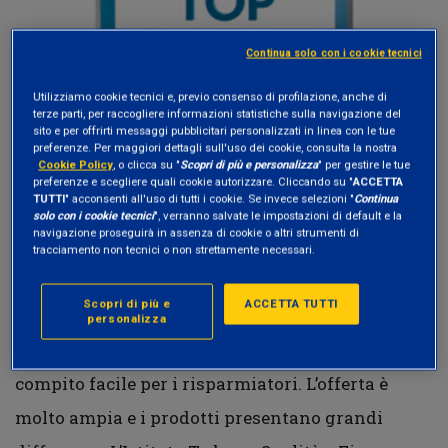
Continua solo con i cookie tecnici
Utilizziamo cookie tecnici e, previo consenso di profilazione, anche di
terze parti, per raccogliere informazioni statistiche sulla navigazione del
sito e per offrirti messaggi pubblicitari personalizzati in linea con le tue
preferenze. Per maggiori dettagli sull'uso dei cookie, consulta la nostra
Cookie Policy
, o clicca su "
Scopri di più e personalizza
" per gestire le tue
preferenze e scegliere quali cookie autorizzare. Cliccando su "
ACCETTA
TUTTI
" acconsenti all'uso di tutti i cookie. Se invece selezioni "
Continua
solo con i cookie tecnici
", verranno salvate le impostazioni di default e la
navigazione proseguirà in assenza di cookie o altri strumenti di
tracciamento non tecnici o non strettamente necessari.
Scopri di più e
ACCETTA TUTTI
personalizza
Scegliere soluzioni di investimento non è un
compito facile per i risparmiatori. L’offerta è
molto ampia e i prodotti presentano grandi