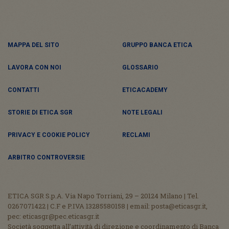
MAPPA DEL SITO
GRUPPO BANCA ETICA
LAVORA CON NOI
GLOSSARIO
CONTATTI
ETICACADEMY
STORIE DI ETICA SGR
NOTE LEGALI
PRIVACY E COOKIE POLICY
RECLAMI
ARBITRO CONTROVERSIE
ETICA SGR S.p.A. Via Napo Torriani, 29 – 20124 Milano | Tel.
0267071422 | C.F e P.IVA 13285580158 | email: posta@eticasgr.it,
pec: eticasgr@pec.eticasgr.it
Società soggetta all’attività di direzione e coordinamento di Banca