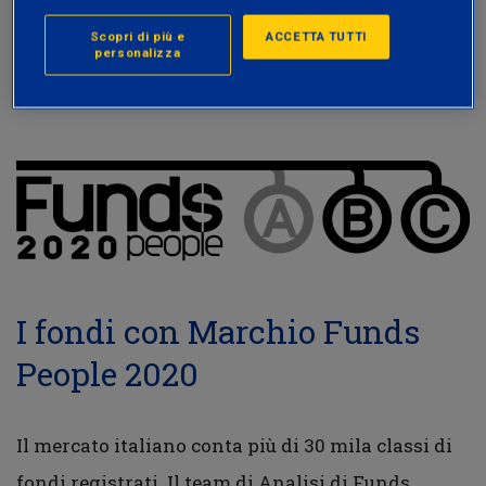
più venduti sul mercato
e
consistente
, per
Scopri di più e
ACCETTA TUTTI
personalizza
questo ha ricevuto il
marchio FundsPeople
con
rating Blockbuster Ⓑ
e
rating Consistenti Ⓒ.
I fondi con Marchio Funds
People 2020
Il mercato italiano conta più di 30 mila classi di
fondi registrati. Il team di Analisi di Funds