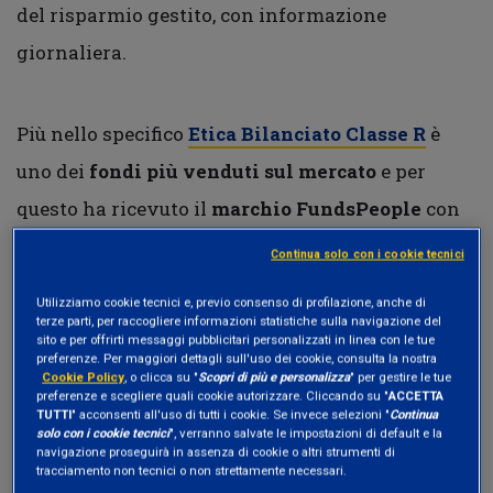
del risparmio gestito, con informazione
giornaliera.
Più nello specifico
Etica Bilanciato Classe R
è
uno dei
fondi più venduti sul mercato
e per
questo ha ricevuto il
marchio
FundsPeople
con
rating Blockbuster Ⓑ.
Continua solo con i cookie tecnici
Utilizziamo cookie tecnici e, previo consenso di profilazione, anche di
terze parti, per raccogliere informazioni statistiche sulla navigazione del
sito e per offrirti messaggi pubblicitari personalizzati in linea con le tue
preferenze. Per maggiori dettagli sull'uso dei cookie, consulta la nostra
Cookie Policy
, o clicca su "
Scopri di più e personalizza
" per gestire le tue
preferenze e scegliere quali cookie autorizzare. Cliccando su "
ACCETTA
TUTTI
" acconsenti all'uso di tutti i cookie. Se invece selezioni "
Continua
solo con i cookie tecnici
", verranno salvate le impostazioni di default e la
navigazione proseguirà in assenza di cookie o altri strumenti di
tracciamento non tecnici o non strettamente necessari.
Etica Rendita Bilanciata Classe I
è uno dei
fondi