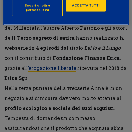
Scopri di più e
ACCETTA TUTTI
personalizza
Per provare a migliorare l’educazione finanziaria
dei Millenials, l’autore Alberto Pattono e gli attori
de
Il Terzo segreto di satira
hanno realizzato la
webserie in 4 episodi
dal titolo
Lei io e il Lungo
,
con il contributo di
Fondazione Finanza Etica
,
grazie all
‘erogazione liberale
ricevuta nel 2018 da
Etica Sgr
.
Nella terza puntata della webserie Anna è in un
negozio e si dimostra davvero molto attenta al
profilo ecologico e sociale dei suoi acquisti
.
Tempesta di domande un commesso
assicurandosi che il prodotto che acquista abbia