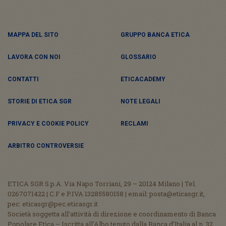
MAPPA DEL SITO
GRUPPO BANCA ETICA
LAVORA CON NOI
GLOSSARIO
CONTATTI
ETICACADEMY
STORIE DI ETICA SGR
NOTE LEGALI
PRIVACY E COOKIE POLICY
RECLAMI
ARBITRO CONTROVERSIE
ETICA SGR S.p.A. Via Napo Torriani, 29 – 20124 Milano | Tel.
0267071422 | C.F e P.IVA 13285580158 | email: posta@eticasgr.it,
pec: eticasgr@pec.eticasgr.it
Società soggetta all’attività di direzione e coordinamento di Banca
Popolare Etica – Iscritta all’Albo tenuto dalla Banca d’Italia al n. 32