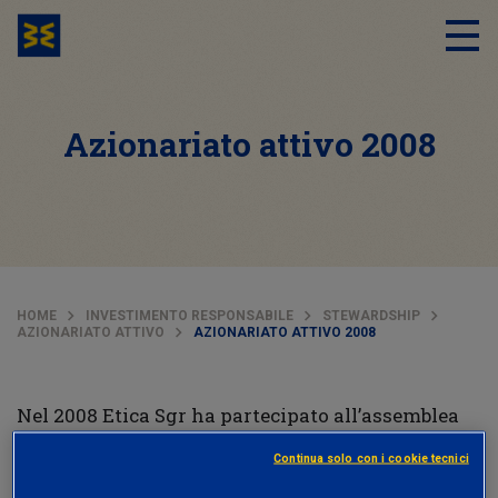
Azionariato attivo 2008
HOME
INVESTIMENTO RESPONSABILE
STEWARDSHIP
AZIONARIATO ATTIVO
AZIONARIATO ATTIVO 2008
Nel 2008 Etica Sgr ha partecipato all’assemblea
di
Indesit Company
a Fabriano e di
Sabaf
a
Continua solo con i cookie tecnici
Brescia e votato alle assemblee di
Swisscom
,
Eli