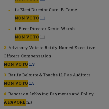
1k Elect Director Carol B. Tome
NON VOTO
1.1
1l Elect Director Kevin Warsh
NON VOTO
1.1
Advisory Vote to Ratify Named Executive
Officers’ Compensation
NON VOTO
1.3
Ratify Deloitte & Touche LLP as Auditors
NON VOTO
1.5
Report on Lobbying Payments and Policy
A FAVORE
n.a