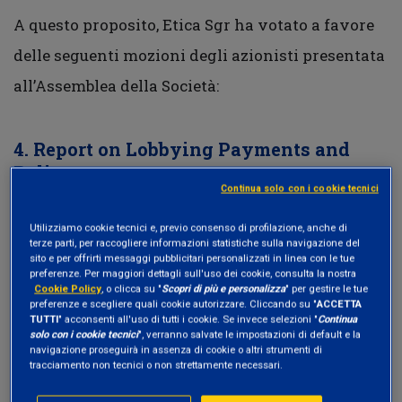
A questo proposito, Etica Sgr ha votato a favore
delle seguenti mozioni degli azionisti presentata
all’Assemblea della Società:
4. Report on Lobbying Payments and
Policy
Continua solo con i cookie tecnici
In linea con il voto espresso alla stessa tipologia
Utilizziamo cookie tecnici e, previo consenso di profilazione, anche di
di mozione degli azionisti per altre società
terze parti, per raccogliere informazioni statistiche sulla navigazione del
sito e per offrirti messaggi pubblicitari personalizzati in linea con le tue
americane, Etica Sgr ha votato a favore della
preferenze. Per maggiori dettagli sull'uso dei cookie, consulta la nostra
Cookie Policy
, o clicca su "
Scopri di più e personalizza
" per gestire le tue
proposta che richiede alla società di pubblicare
preferenze e scegliere quali cookie autorizzare. Cliccando su "
ACCETTA
TUTTI
" acconsenti all'uso di tutti i cookie. Se invece selezioni "
Continua
un report con cadenza annuale che indichi la sua
solo con i cookie tecnici
", verranno salvate le impostazioni di default e la
navigazione proseguirà in assenza di cookie o altri strumenti di
policy in materia di lobbying, i pagamenti
tracciamento non tecnici o non strettamente necessari.
effettuati per attività di lobbying sia dirette sia