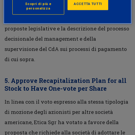
Scopri di più e
ACCETTA TUTTI
indirette, l’eventuale appartenenza della società
personalizza
ad organizzazioni che si occupano di presentare
proposte legislative e la descrizione del processo
decisionale del management e della
supervisione del CdA sui processi di pagamento
di cui sopra.
5. Approve Recapitalization Plan for all
Stock to Have One-vote per Share
In linea con il voto espresso alla stessa tipologia
di mozione degli azionisti per altre società
americane, Etica Sgr ha votato a favore della
proposta che richiede alla società di adottare le