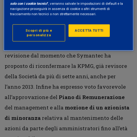
mancanza di una indipendenza effettiva,
solo con i cookie tecnici
", verranno salvate le impostazioni di default e la
navigazione proseguirà in assenza di cookie o altri strumenti di
requisito richiesto anche per poter appartenere
tracciamento non tecnici o non strettamente necessari.
al Comitato Controllo, Comitato Nomine e
Scopri di più e
ACCETTA TUTTI
Comitato Compensi) si è astenuta dalla
personalizza
votazione della ratifica
della società di
revisione dal momento che Symantec ha
proposto di riconfermare la KPMG, già revisore
della Società da più di sette anni, anche per
l’anno 2013. Infine ha espresso voto favorevole
all’approvazione del
Piano di Remunerazione
del management e alla
mozione di un azionista
di minoranza
relativa al mantenimento delle
azioni da parte degli amministratori fino all’età