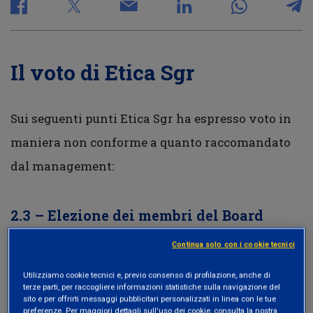
Il voto di Etica Sgr
Sui seguenti punti Etica Sgr ha espresso voto in
maniera non conforme a quanto raccomandato
dal management:
2.3 – Elezione dei membri del Board
Etica ha votato contro la nomina del candidato
Continua solo con i cookie tecnici
perché, in quanto Presidente del Comitato
Utilizziamo cookie tecnici e, previo consenso di profilazione, anche di
terze parti, per raccogliere informazioni statistiche sulla navigazione del
Remunerazioni, è considerata responsabile
sito e per offrirti messaggi pubblicitari personalizzati in linea con le tue
preferenze. Per maggiori dettagli sull'uso dei cookie, consulta la nostra