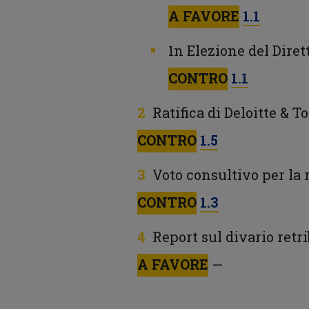
A FAVORE
1.1
1n Elezione del Diret
CONTRO
1.1
Ratifica di Deloitte & 
CONTRO
1.5
Voto consultivo per la 
CONTRO
1.3
Report sul divario retr
A FAVORE
—