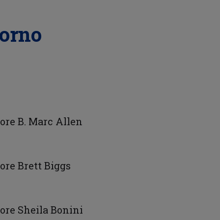
iorno
tore B. Marc Allen
tore Brett Biggs
tore Sheila Bonini