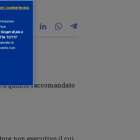
on i cookie tecnici
formazioni
 tue
"
Scopri di più e
TA TUTTI
"
salvate le
amento non
me a quanto raccomandato
tore non esecutivo il cui