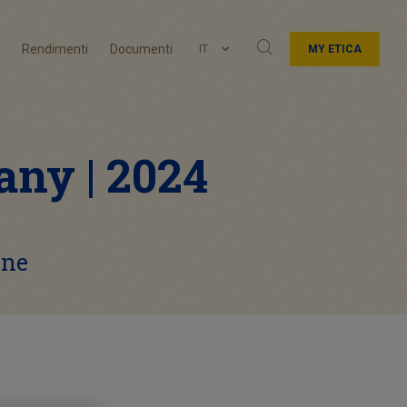
Rendimenti
Documenti
IT
MY ETICA
ny | 2024
one