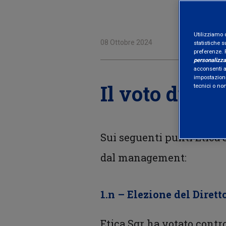
Utilizziamo 
08 Ottobre 2024
statistiche s
preferenze. 
personalizza
acconsenti al
impostazioni
Il voto di Eti
tecnici o no
Sui seguenti punti Etica
dal management:
1.n – Elezione del Dirett
Etica Sgr ha votato contr