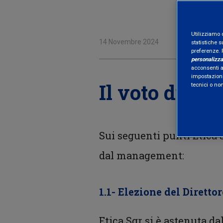
Utilizziamo 
14 Novembre 2024
statistiche s
preferenze. 
personalizza
acconsenti al
impostazioni
Il voto di Eti
tecnici o no
Sui seguenti punti Etica
dal management:
1.1- Elezione del Direttor
Etica Sgr si è astenuta d