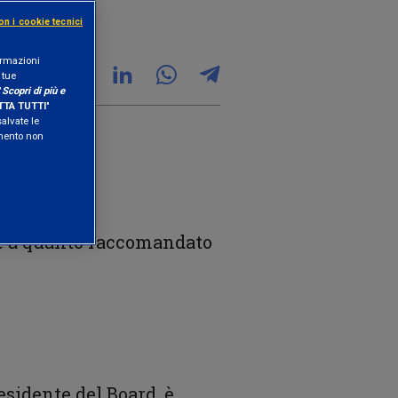
on i cookie tecnici
formazioni
 tue
"
Scopri di più e
TA TUTTI
"
salvate le
amento non
me a quanto raccomandato
esidente del Board, è