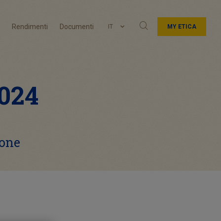
Rendimenti
Documenti
IT
MY ETICA
2024
ione