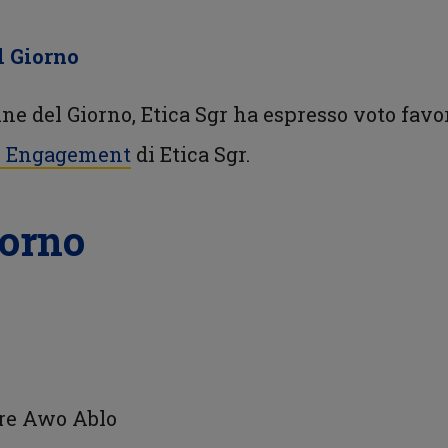
l Giorno
ine del Giorno, Etica Sgr ha espresso voto fav
di Engagement
di Etica Sgr.
iorno
ore Awo Ablo