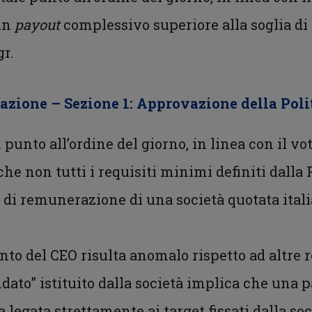
 un
payout
complessivo superiore alla soglia di 
r.
azione – Sezione 1: Approvazione della Poli
l punto all’ordine del giorno, in linea con il v
che non tutti i requisiti minimi definiti dalla
ca di remunerazione di una società quotata ital
ento del CEO risulta anomalo rispetto ad altre re
ato” istituito dalla società implica che una p
legata strettamente ai target fissati dalla s