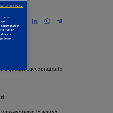
on i cookie tecnici
formazioni
 tue
"
Scopri di più e
TA TUTTI
"
salvate le
amento non
me a quanto raccomandato
ti
l voto espresso lo scorso