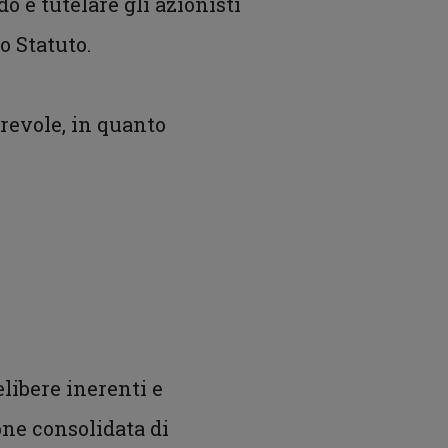
 e tutelare gli azionisti
o Statuto.
orevole, in quanto
elibere inerenti e
one consolidata di