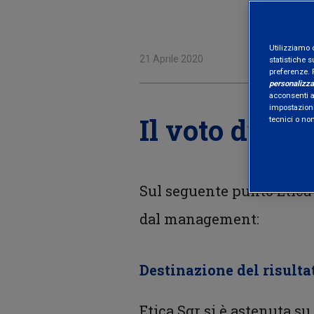
Utilizziamo 
21 Aprile 2020
statistiche s
preferenze. 
personalizza
acconsenti al
impostazioni
Il voto di Eti
tecnici o no
Sul seguente punto Etic
dal management:
Destinazione del risulta
Etica Sgr si è astenuta su