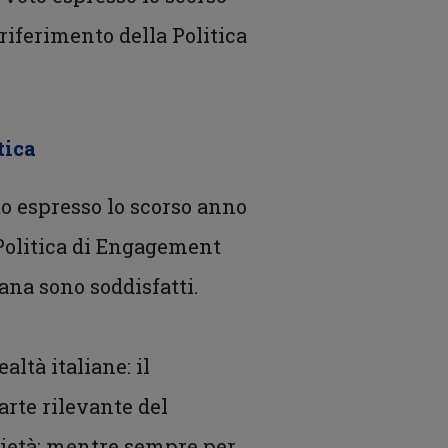
riferimento della Politica
tica
oto espresso lo scorso anno
 Politica di Engagement
iana sono soddisfatti.
altà italiane: il
arte rilevante del
ocietà; mentre sempre per