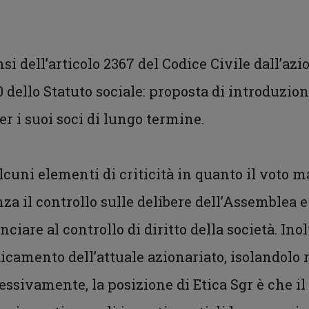
si dell’articolo 2367 del Codice Civile dall’azi
10 dello Statuto sociale: proposta di introduz
r i suoi soci di lungo termine.
alcuni elementi di criticità in quanto il voto
za il controllo sulle delibere dell’Assemblea e
ciare al controllo di diritto della società. Ino
icamento dell’attuale azionariato, isolandolo r
ssivamente, la posizione di Etica Sgr è che i