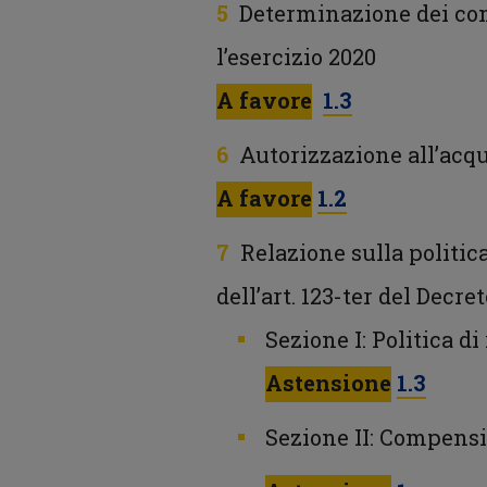
Determinazione dei co
l’esercizio 2020
A favore
1.3
Autorizzazione all’acqu
A favore
1.2
Relazione sulla politic
dell’art. 123-ter del Decre
Sezione I: Politica 
Astensione
1.3
Sezione II: Compens