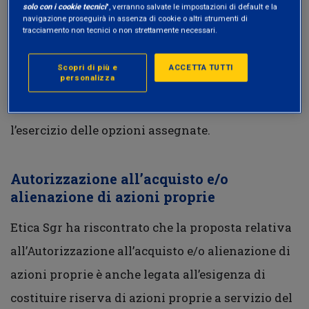
solo con i cookie tecnici
", verranno salvate le impostazioni di default e la
option mancano alcuni elementi ritenuti
navigazione proseguirà in assenza di cookie o altri strumenti di
tracciamento non tecnici o non strettamente necessari.
necessari, secondo la Politica di Engagement di
Etica Sgr, e precisamente la mancanza di una
Scopri di più e
ACCETTA TUTTI
personalizza
chiara indicazione del numero dei beneficiari e la
mancanza di obiettivi di performance cui legare
l’esercizio delle opzioni assegnate.
Autorizzazione all’acquisto e/o
alienazione di azioni proprie
Etica Sgr ha riscontrato che la proposta relativa
all’Autorizzazione all’acquisto e/o alienazione di
azioni proprie è anche legata all’esigenza di
costituire riserva di azioni proprie a servizio del