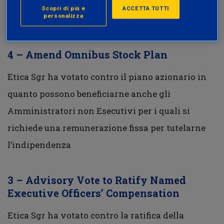
nomine e il livello di Gender Diversity all’interno
Scopri di più e
ACCETTA TUTTI
personalizza
del Board è inferiore alla soglia fissata da Etica.
4 – Amend Omnibus Stock Plan
Etica Sgr ha votato contro il piano azionario in
quanto possono beneficiarne anche gli
Amministratori non Esecutivi per i quali si
richiede una remunerazione fissa per tutelarne
l’indipendenza
3 – Advisory Vote to Ratify Named
Executive Officers’ Compensation
Etica Sgr ha votato contro la ratifica della