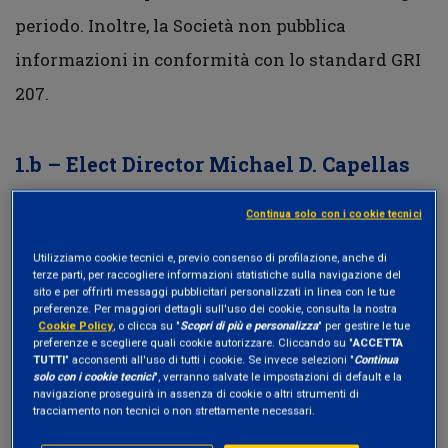
periodo. Inoltre, la Società non pubblica
informazioni in conformità con lo standard GRI
207.
1.b – Elect Director Michael D. Capellas
Etica ha votato contro la rielezione del candidato
Continua solo con i cookie tecnici
poiché è il Lead Indipendent Director, ma il suo
Utilizziamo cookie tecnici e, previo consenso di profilazione, anche di
mandato dura da più di 12 anni, limite stabilito
terze parti, per raccogliere informazioni statistiche sulla navigazione del
sito e per offrirti messaggi pubblicitari personalizzati in linea con le tue
da Etica per poter considerare il Direttore
preferenze. Per maggiori dettagli sull'uso dei cookie, consulta la nostra
Cookie Policy
, o clicca su "
Scopri di più e personalizza
" per gestire le tue
effettivamente indipendente.
preferenze e scegliere quali cookie autorizzare. Cliccando su "
ACCETTA
TUTTI
" acconsenti all'uso di tutti i cookie. Se invece selezioni "
Continua
solo con i cookie tecnici
", verranno salvate le impostazioni di default e la
navigazione proseguirà in assenza di cookie o altri strumenti di
tracciamento non tecnici o non strettamente necessari.
Inoltre, il candidato è il Presidente del comitato