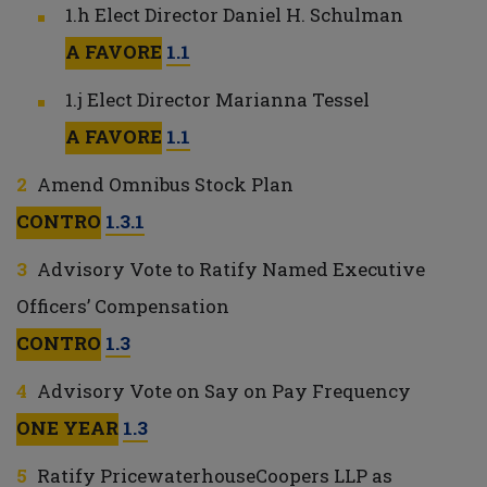
1.h Elect Director Daniel H. Schulman
A FAVORE
1.1
1.j Elect Director Marianna Tessel
A FAVORE
1.1
Amend Omnibus Stock Plan
CONTRO
1.3.1
Advisory Vote to Ratify Named Executive
Officers’ Compensation
CONTRO
1.3
Advisory Vote on Say on Pay Frequency
ONE YEAR
1.3
Ratify PricewaterhouseCoopers LLP as