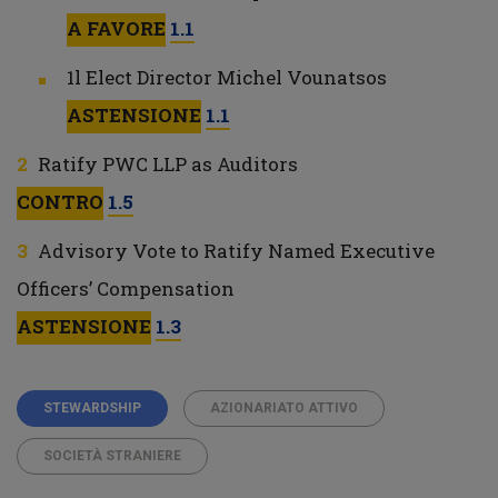
A FAVORE
1.1
1l Elect Director Michel Vounatsos
ASTENSIONE
1.1
Ratify PWC LLP as Auditors
CONTRO
1.5
Advisory Vote to Ratify Named Executive
Officers’ Compensation
ASTENSIONE
1.3
STEWARDSHIP
AZIONARIATO ATTIVO
SOCIETÀ STRANIERE