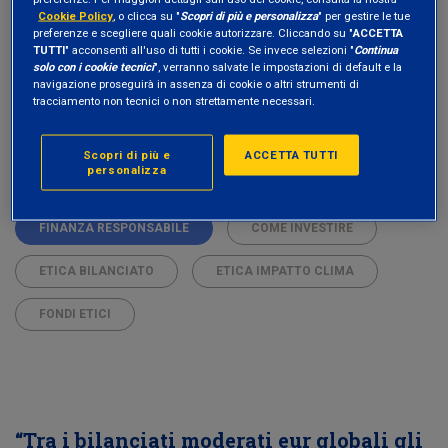
Cookie Policy
, o clicca su "
Scopri di più e personalizza
" per gestire le tue
preferenze e scegliere quali cookie autorizzare. Cliccando su "
ACCETTA
TUTTI
" acconsenti all'uso di tutti i cookie. Se invece selezioni "
Continua
solo con i cookie tecnici
", verranno salvate le impostazioni di default e la
navigazione proseguirà in assenza di cookie o altri strumenti di
tracciamento non tecnici o non strettamente necessari.
Scopri di più e
ACCETTA TUTTI
personalizza
FINANZA RESPONSABILE
COME INVESTIRE
ETICA BILANCIATO
ETICA IMPATTO CLIMA
FONDI ETICI
“Tra i bilanciati moderati eur globali gli