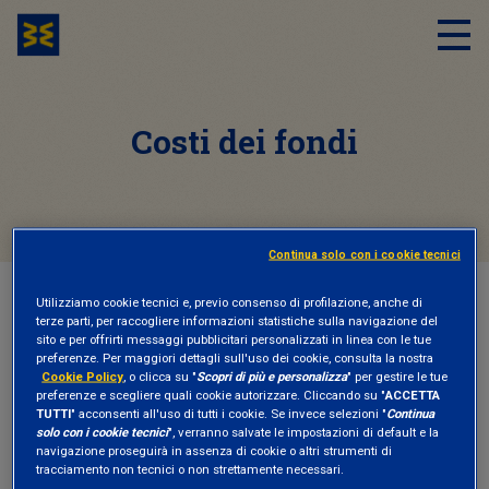
Costi dei fondi
Continua solo con i cookie tecnici
Utilizziamo cookie tecnici e, previo consenso di profilazione, anche di
HOME
COSTI DEI FONDI
terze parti, per raccogliere informazioni statistiche sulla navigazione del
sito e per offrirti messaggi pubblicitari personalizzati in linea con le tue
preferenze. Per maggiori dettagli sull'uso dei cookie, consulta la nostra
Cookie Policy
, o clicca su "
Scopri di più e personalizza
" per gestire le tue
NEWS ED EVENTI
23 Gennaio 2018
preferenze e scegliere quali cookie autorizzare. Cliccando su "
ACCETTA
TUTTI
" acconsenti all'uso di tutti i cookie. Se invece selezioni "
Continua
Dalla MiFID II più trasparenza su costi e
solo con i cookie tecnici
", verranno salvate le impostazioni di default e la
navigazione proseguirà in assenza di cookie o altri strumenti di
rischi per i risparmiatori Ue
tracciamento non tecnici o non strettamente necessari.