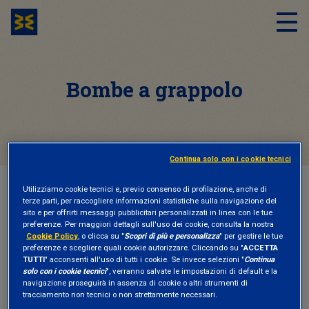
Bombe a grappolo
Continua solo con i cookie tecnici
Utilizziamo cookie tecnici e, previo consenso di profilazione, anche di
HOME
BOMBE A GRAPPOLO
terze parti, per raccogliere informazioni statistiche sulla navigazione del
sito e per offrirti messaggi pubblicitari personalizzati in linea con le tue
preferenze. Per maggiori dettagli sull'uso dei cookie, consulta la nostra
Cookie Policy
, o clicca su "
Scopri di più e personalizza
" per gestire le tue
NEWS ED EVENTI
05 Ottobre 2017
preferenze e scegliere quali cookie autorizzare. Cliccando su "
ACCETTA
TUTTI
" acconsenti all'uso di tutti i cookie. Se invece selezioni "
Continua
Mine e munizioni a grappolo, approvata
solo con i cookie tecnici
", verranno salvate le impostazioni di default e la
navigazione proseguirà in assenza di cookie o altri strumenti di
la legge contro finanziamento e
tracciamento non tecnici o non strettamente necessari.
produzione