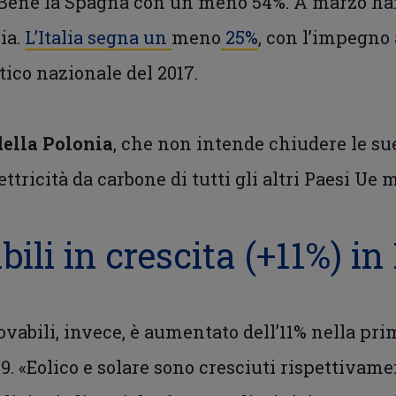
Bene la Spagna con un meno 54%. A marzo han
ia.
L’Italia segna un
meno
25%
, con l’impegno 
tico nazionale del 2017.
della Polonia
, che non intende chiudere le sue
tricità da carbone di tutti gli altri Paesi Ue 
bili in crescita (+11%) i
novabili, invece, è aumentato dell’11% nella pri
19. «Eolico e solare sono cresciuti rispettivame