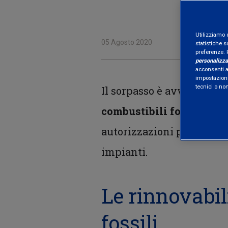
Utilizziamo 
05 Agosto 2020
statistiche s
preferenze. 
personalizza
acconsenti al
impostazioni
tecnici o no
Il sorpasso è avvenuto:
in
combustibili fossili
. A d
autorizzazioni però è anc
impianti.
Le rinnovabil
fossili