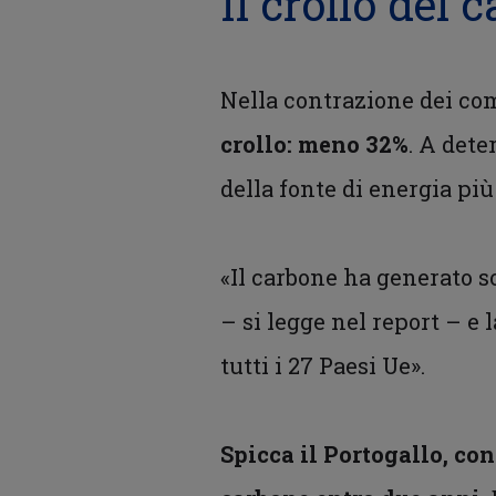
Il crollo del
Nella contrazione dei com
crollo: meno 32%
. A dete
della fonte di energia più
«Il carbone ha generato so
– si legge nel report – e 
tutti i 27 Paesi Ue».
Spicca il Portogallo, co