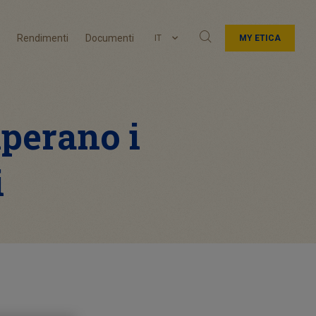
Rendimenti
Documenti
IT
MY ETICA
uperano i
i