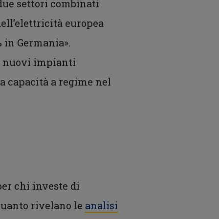
 due settori combinati
ll’elettricità europea
% in Germania».
ei nuovi impianti
la capacità a regime nel
 per chi investe di
quanto rivelano le
analisi