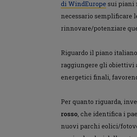
di WindEurope
sui piani 
necessario semplificare l
rinnovare/potenziare quel
Riguardo il piano italia
raggiungere gli obiettivi
energetici finali, favorend
Per quanto riguarda, invec
rosso
, che identifica i p
nuovi parchi eolici/fotov