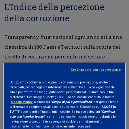
L’Indice della percezione
della corruzione
Transparency International ogni anno stila una
classifica di 180 Paesi e Territori sulla scorta del
livello di corruzione percepita nel settore
pubblico. La misurazione della corruzione
Continua solo con i cookie tecnici
percepita dai cittadini e dalle imprese avviene
Utilizziamo cookie tecnici e, previo consenso di profilazione, anche di
sulla base di
13 strumenti di analisi e di
terze parti, per raccogliere informazioni statistiche sulla navigazione del
sito e per offrirti messaggi pubblicitari personalizzati in linea con le tue
sondaggi ad esperti provenienti dal mondo del
preferenze. Per maggiori dettagli sull'uso dei cookie, consulta la nostra
Cookie Policy
, o clicca su "
Scopri di più e personalizza
" per gestire le tue
business
. Il punteggio finale è determinato in
preferenze e scegliere quali cookie autorizzare. Cliccando su "
ACCETTA
TUTTI
" acconsenti all'uso di tutti i cookie. Se invece selezioni "
Continua
base ad una scala da 0 (alto livello di corruzione
solo con i cookie tecnici
", verranno salvate le impostazioni di default e la
navigazione proseguirà in assenza di cookie o altri strumenti di
percepita) a 100 (basso livello di corruzione
tracciamento non tecnici o non strettamente necessari.