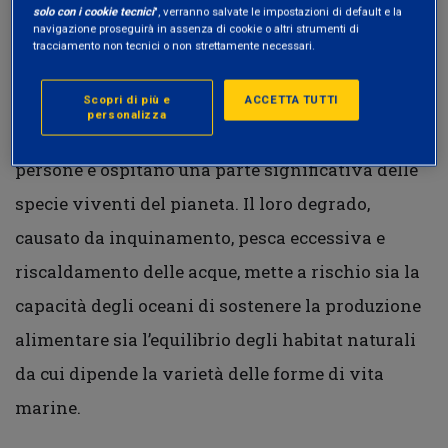
solo con i cookie tecnici
", verranno salvate le impostazioni di default e la
navigazione proseguirà in assenza di cookie o altri strumenti di
La tutela degli oceani è strettamente legata alla
tracciamento non tecnici o non strettamente necessari.
disponibilità di risorse alimentari e alla
conservazione della
biodiversità
marina. Gli
Scopri di più e
ACCETTA TUTTI
personalizza
ecosistemi oceanici forniscono cibo a miliardi di
persone e ospitano una parte significativa delle
specie viventi del pianeta. Il loro degrado,
causato da inquinamento, pesca eccessiva e
riscaldamento delle acque, mette a rischio sia la
capacità degli oceani di sostenere la produzione
alimentare sia l’equilibrio degli habitat naturali
da cui dipende la varietà delle forme di vita
marine.