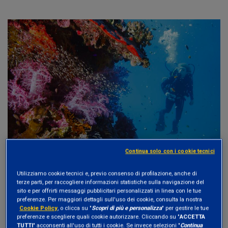
Continua solo con i cookie tecnici
Utilizziamo cookie tecnici e, previo consenso di profilazione, anche di
terze parti, per raccogliere informazioni statistiche sulla navigazione del
Sicurezza alimentare e
sito e per offrirti messaggi pubblicitari personalizzati in linea con le tue
preferenze. Per maggiori dettagli sull'uso dei cookie, consulta la nostra
biodiversità sotto pressione
Cookie Policy
, o clicca su "
Scopri di più e personalizza
" per gestire le tue
preferenze e scegliere quali cookie autorizzare. Cliccando su "
ACCETTA
TUTTI
" acconsenti all'uso di tutti i cookie. Se invece selezioni "
Continua