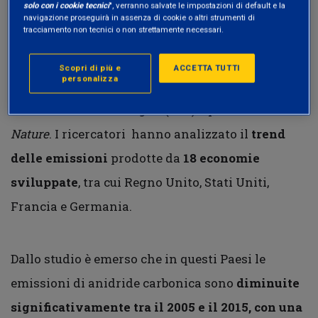
solo con i cookie tecnici
", verranno salvate le impostazioni di default e la
Lo
studio
– intitolato
Drivers of declining CO2
navigazione proseguirà in assenza di cookie o altri strumenti di
tracciamento non tecnici o non strettamente necessari.
emissions in 18 developed economies
– è stato
condotto dai ricercatori del Tyndall Centre for
Scopri di più e
ACCETTA TUTTI
personalizza
Climate Change Research dell’università
britannica di East Anglia (Uea) e pubblicato su
Nature
. I ricercatori hanno analizzato il
trend
delle emissioni
prodotte da
18 economie
sviluppate
, tra cui Regno Unito, Stati Uniti,
Francia e Germania.
Dallo studio è emerso che in questi Paesi le
emissioni di anidride carbonica sono
diminuite
significativamente tra il 2005 e il 2015, con una