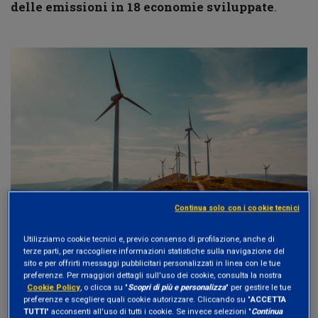
delle emissioni in 18 economie sviluppate
.
Continua solo con i cookie tecnici
Utilizziamo cookie tecnici e, previo consenso di profilazione, anche di
La riduzione delle emissioni
terze parti, per raccogliere informazioni statistiche sulla navigazione del
sito e per offrirti messaggi pubblicitari personalizzati in linea con le tue
preferenze. Per maggiori dettagli sull'uso dei cookie, consulta la nostra
negli ultimi 10 anni
Cookie Policy
, o clicca su "
Scopri di più e personalizza
" per gestire le tue
preferenze e scegliere quali cookie autorizzare. Cliccando su "
ACCETTA
TUTTI
" acconsenti all'uso di tutti i cookie. Se invece selezioni "
Continua